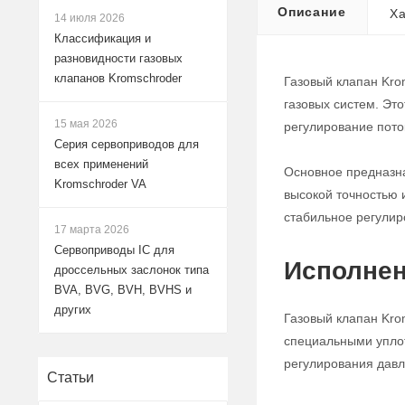
Описание
Ха
14 июля 2026
Классификация и
разновидности газовых
клапанов Kromschroder
Газовый клапан Kro
газовых систем. Эт
15 мая 2026
регулирование поток
Серия сервоприводов для
всех применений
Основное предназна
Kromschroder VA
высокой точностью 
стабильное регулир
17 марта 2026
Сервоприводы IC для
Исполнен
дроссельных заслонок типа
BVA, BVG, BVH, BVHS и
других
Газовый клапан Kro
специальными уплот
регулирования давле
Статьи