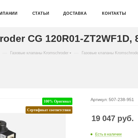
МПАНИИ
СТАТЬИ
ДОСТАВКА
КОНТАКТЫ
roder CG 120R01-ZT2WF1D, 
—
—
Газовые клапаны Kromschroder
Газовые клапаны Kromschrod
Артикул:
507-238-951
100% Оригинал
Сертификат соответствия
19 047
руб.
Есть в наличии