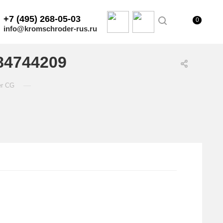
+7 (495) 268-05-03
0
info@kromschroder-rus.ru
84744209
—
er CG