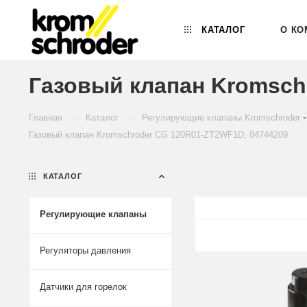
КАТАЛОГ
О КО
Газовый клапан Kromsch
—
—
Главная
Каталог
Регулирующие клапаны Kromschroder
Газовый клапан Kromschroder CG 120R01-ZT2WF1D, 84744209
КАТАЛОГ
Регулирующие клапаны
Регуляторы давления
Датчики для горелок