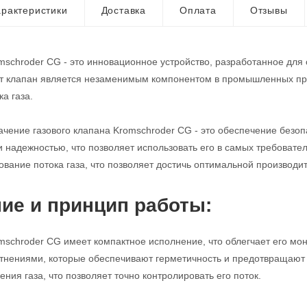
рактеристики
Доставка
Оплата
Отзывы
mschroder CG - это инновационное устройство, разработанное для
от клапан является незаменимым компонентом в промышленных про
а газа.
чение газового клапана Kromschroder CG - это обеспечение безопа
и надежностью, что позволяет использовать его в самых требовате
ование потока газа, что позволяет достичь оптимальной производи
ие и принцип работы:
mschroder CG имеет компактное исполнение, что облегчает его мо
нениями, которые обеспечивают герметичность и предотвращают у
ния газа, что позволяет точно контролировать его поток.