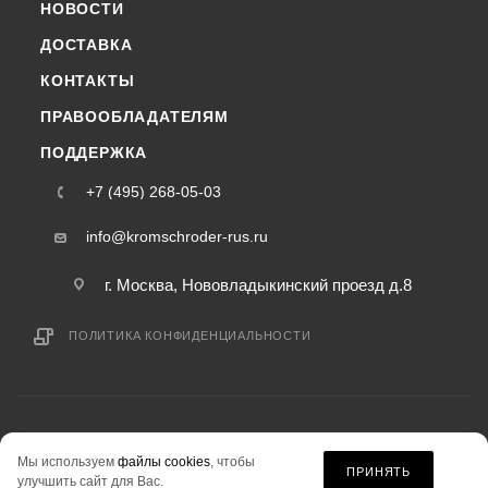
НОВОСТИ
ДОСТАВКА
КОНТАКТЫ
ПРАВООБЛАДАТЕЛЯМ
ПОДДЕРЖКА
+7 (495) 268-05-03
info@kromschroder-rus.ru
г. Москва, Нововладыкинский проезд д.8
ПОЛИТИКА КОНФИДЕНЦИАЛЬНОСТИ
2015-2026 © kromschroder-rus.ru — интернет-магазин
Мы используем
файлы cookies
, чтобы
информация на сайте «kromschroder-rus.ru» не является публичной офертой.
ПРИНЯТЬ
улучшить сайт для Вас.