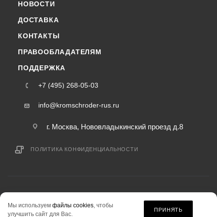
НОВОСТИ
ДОСТАВКА
КОНТАКТЫ
ПРАВООБЛАДАТЕЛЯМ
ПОДДЕРЖКА
+7 (495) 268-05-03
info@kromschroder-rus.ru
г. Москва, Нововладыкинский проезд д.8
ПОЛИТИКА КОНФИДЕНЦИАЛЬНОСТИ
2015-2026 © kromschroder-rus.ru — интернет-магазин
Мы используем
файлы cookies
, чтобы
информация на сайте «kromschroder-rus.ru» не является публичной офертой.
ПРИНЯТЬ
улучшить сайт для Вас.