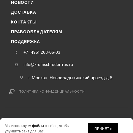
НОВОСТИ
ДОСТАВКА
КОНТАКТЫ
ПРАВООБЛАДАТЕЛЯМ
ПОДДЕРЖКА
+7 (495) 268-05-03
info@kromschroder-rus.ru
г. Москва, Нововладыкинский проезд д.8
ПОЛИТИКА КОНФИДЕНЦИАЛЬНОСТИ
2015-2026 © kromschroder-rus.ru — интернет-магазин
Мы используем
файлы cookies
, чтобы
информация на сайте «kromschroder-rus.ru» не является публичной офертой.
ПРИНЯТЬ
улучшить сайт для Вас.