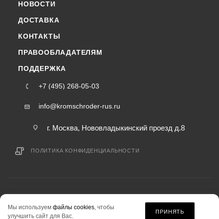
НОВОСТИ
ДОСТАВКА
КОНТАКТЫ
ПРАВООБЛАДАТЕЛЯМ
ПОДДЕРЖКА
+7 (495) 268-05-03
info@kromschroder-rus.ru
г. Москва, Нововладыкинский проезд д.8
ПОЛИТИКА КОНФИДЕНЦИАЛЬНОСТИ
2015-2026 © kromschroder-rus.ru — интернет-магазин
Мы используем
файлы cookies
, чтобы
информация на сайте «kromschroder-rus.ru» не является публичной офертой.
ПРИНЯТЬ
улучшить сайт для Вас.