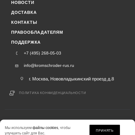
НОВОСТИ
ДОСТАВКА
КОНТАКТЫ
ПРАВООБЛАДАТЕЛЯМ
ПОДДЕРЖКА
+7 (495) 268-05-03
info@kromschroder-rus.ru
г. Москва, Нововладыкинский проезд д.8
ПОЛИТИКА КОНФИДЕНЦИАЛЬНОСТИ
2015-2026 © kromschroder-rus.ru — интернет-магазин
Мы используем
файлы cookies
, чтобы
информация на сайте «kromschroder-rus.ru» не является публичной офертой.
ПРИНЯТЬ
улучшить сайт для Вас.