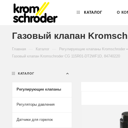
КАТАЛОГ
О КО
Газовый клапан Kromsch
—
—
Главная
Каталог
Регулирующие клапаны Kromschroder
Газовый клапан Kromschroder CG 115R01-DT2WF1D, 84740220
КАТАЛОГ
Регулирующие клапаны
Регуляторы давления
Датчики для горелок