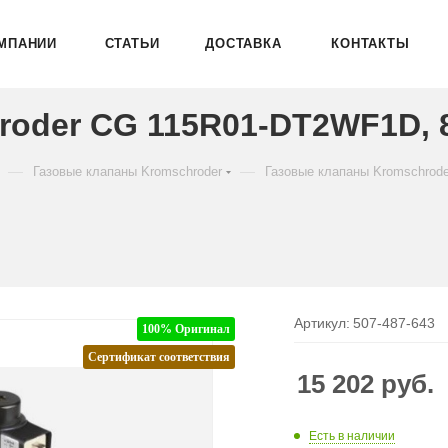
МПАНИИ
СТАТЬИ
ДОСТАВКА
КОНТАКТЫ
roder CG 115R01-DT2WF1D, 
—
—
Газовые клапаны Kromschroder
Газовые клапаны Kromschrod
Артикул:
507-487-643
100% Оригинал
Сертификат соответствия
15 202
руб.
Есть в наличии