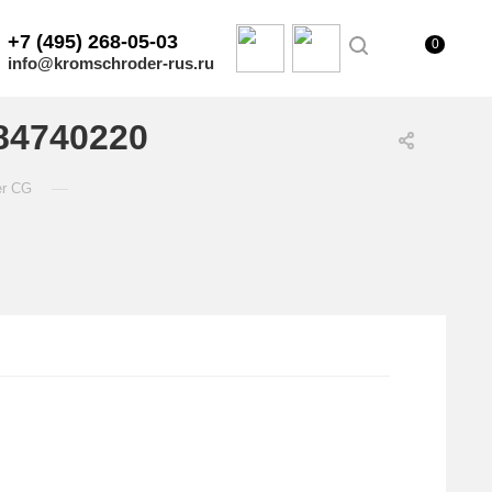
+7 (495) 268-05-03
0
info@kromschroder-rus.ru
84740220
—
er CG