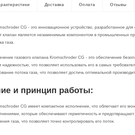
рактеристики
Доставка
Оплата
Отзывы
mschroder CG - это инновационное устройство, разработанное для
от клапан является незаменимым компонентом в промышленных про
а газа.
чение газового клапана Kromschroder CG - это обеспечение безопа
и надежностью, что позволяет использовать его в самых требовате
ование потока газа, что позволяет достичь оптимальной производи
ие и принцип работы:
mschroder CG имеет компактное исполнение, что облегчает его мо
нениями, которые обеспечивают герметичность и предотвращают у
ния газа, что позволяет точно контролировать его поток.