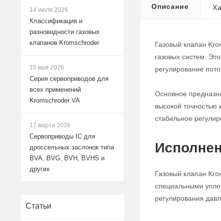
Описание
Ха
14 июля 2026
Классификация и
разновидности газовых
клапанов Kromschroder
Газовый клапан Kro
газовых систем. Эт
15 мая 2026
регулирование поток
Серия сервоприводов для
всех применений
Основное предназна
Kromschroder VA
высокой точностью 
стабильное регулир
17 марта 2026
Сервоприводы IC для
Исполнен
дроссельных заслонок типа
BVA, BVG, BVH, BVHS и
других
Газовый клапан Kro
специальными уплот
регулирования давле
Статьи