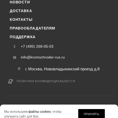
НОВОСТИ
ДОСТАВКА
КОНТАКТЫ
ПРАВООБЛАДАТЕЛЯМ
ПОДДЕРЖКА
+7 (495) 268-05-03
info@kromschroder-rus.ru
г. Москва, Нововладыкинский проезд д.8
ПОЛИТИКА КОНФИДЕНЦИАЛЬНОСТИ
2015-2026 © kromschroder-rus.ru — интернет-магазин
Мы используем
файлы cookies
, чтобы
информация на сайте «kromschroder-rus.ru» не является публичной офертой.
ПРИНЯТЬ
улучшить сайт для Вас.