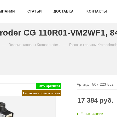
МПАНИИ
СТАТЬИ
ДОСТАВКА
КОНТАКТЫ
roder CG 110R01-VM2WF1, 8
—
—
Газовые клапаны Kromschroder
Газовые клапаны Kromschrod
Артикул:
507-223-552
100% Оригинал
Сертификат соответствия
17 384
руб.
Есть в наличии