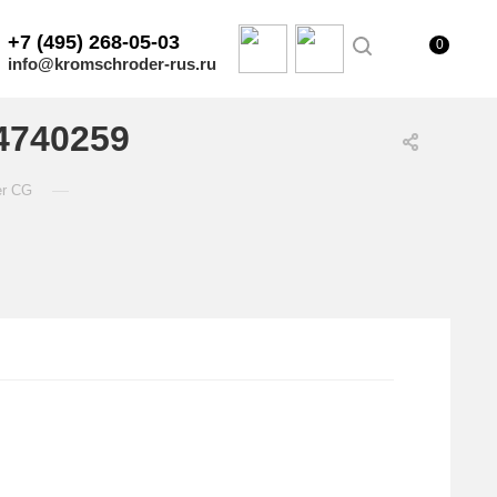
+7 (495) 268-05-03
0
info@kromschroder-rus.ru
4740259
—
er CG