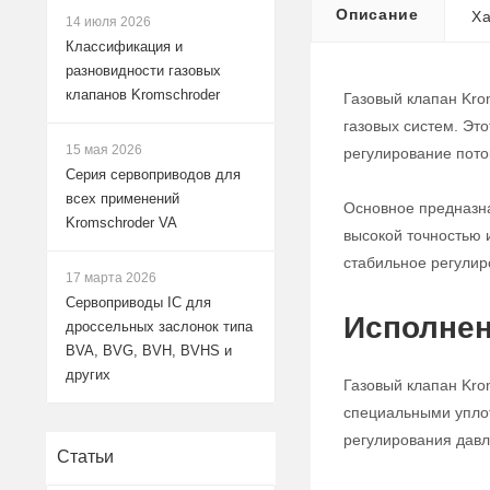
Описание
Ха
14 июля 2026
Классификация и
разновидности газовых
клапанов Kromschroder
Газовый клапан Kro
газовых систем. Эт
15 мая 2026
регулирование поток
Серия сервоприводов для
всех применений
Основное предназна
Kromschroder VA
высокой точностью 
стабильное регулир
17 марта 2026
Сервоприводы IC для
Исполнен
дроссельных заслонок типа
BVA, BVG, BVH, BVHS и
других
Газовый клапан Kro
специальными уплот
регулирования давле
Статьи