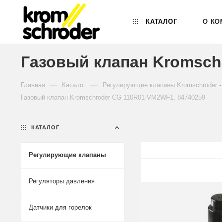
КАТАЛОГ
О КО
Газовый клапан Kromsch
—
—
Главная
Каталог
Регулирующие клапаны Kromschroder
Газовый клапан Kromschroder CG 110R01-VM2WF1, 84740259
КАТАЛОГ
Регулирующие клапаны
Регуляторы давления
Датчики для горелок