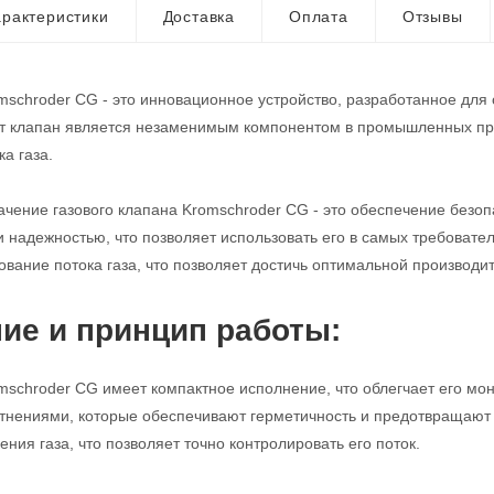
рактеристики
Доставка
Оплата
Отзывы
mschroder CG - это инновационное устройство, разработанное для
от клапан является незаменимым компонентом в промышленных про
а газа.
чение газового клапана Kromschroder CG - это обеспечение безопа
и надежностью, что позволяет использовать его в самых требовате
ование потока газа, что позволяет достичь оптимальной производи
ие и принцип работы:
mschroder CG имеет компактное исполнение, что облегчает его мо
нениями, которые обеспечивают герметичность и предотвращают у
ния газа, что позволяет точно контролировать его поток.