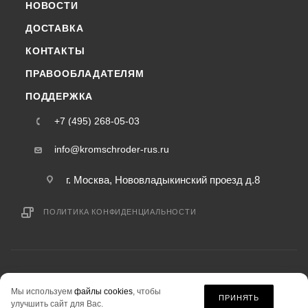
НОВОСТИ
ДОСТАВКА
КОНТАКТЫ
ПРАВООБЛАДАТЕЛЯМ
ПОДДЕРЖКА
+7 (495) 268-05-03
info@kromschroder-rus.ru
г. Москва, Нововладыкинский проезд д.8
ПОЛИТИКА КОНФИДЕНЦИАЛЬНОСТИ
2015-2026 © kromschroder-rus.ru — интернет-магазин
Мы используем
файлы cookies
, чтобы
информация на сайте «kromschroder-rus.ru» не является публичной офертой.
ПРИНЯТЬ
улучшить сайт для Вас.