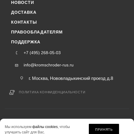
НОВОСТИ
ДОСТАВКА
КОНТАКТЫ
ПРАВООБЛАДАТЕЛЯМ
ПОДДЕРЖКА
+7 (495) 268-05-03
info@kromschroder-rus.ru
г. Москва, Нововладыкинский проезд д.8
ПОЛИТИКА КОНФИДЕНЦИАЛЬНОСТИ
2015-2026 © kromschroder-rus.ru — интернет-магазин
Мы используем
файлы cookies
, чтобы
информация на сайте «kromschroder-rus.ru» не является публичной офертой.
ПРИНЯТЬ
улучшить сайт для Вас.