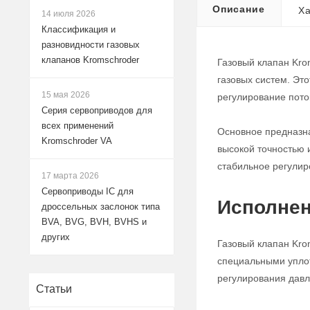
Описание
Ха
14 июля 2026
Классификация и
разновидности газовых
клапанов Kromschroder
Газовый клапан Kro
газовых систем. Эт
15 мая 2026
регулирование поток
Серия сервоприводов для
всех применений
Основное предназна
Kromschroder VA
высокой точностью 
стабильное регулир
17 марта 2026
Сервоприводы IC для
Исполнен
дроссельных заслонок типа
BVA, BVG, BVH, BVHS и
других
Газовый клапан Kro
специальными уплот
регулирования давле
Статьи