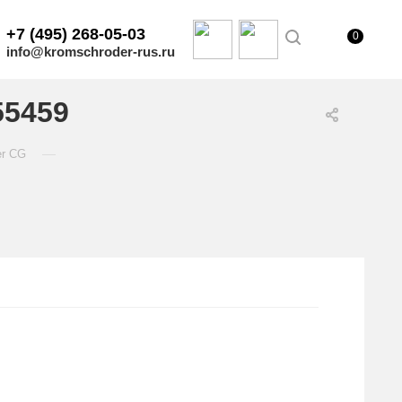
+7 (495) 268-05-03
0
info@kromschroder-rus.ru
55459
—
er CG