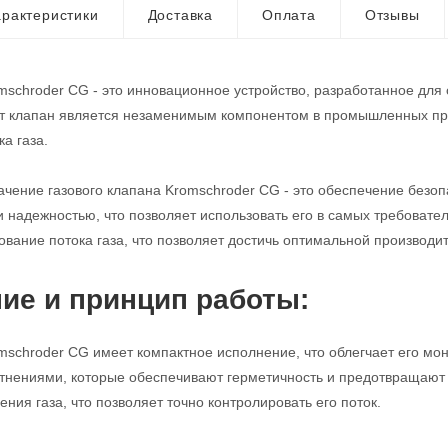
рактеристики
Доставка
Оплата
Отзывы
mschroder CG - это инновационное устройство, разработанное для
от клапан является незаменимым компонентом в промышленных про
а газа.
чение газового клапана Kromschroder CG - это обеспечение безопа
и надежностью, что позволяет использовать его в самых требовате
ование потока газа, что позволяет достичь оптимальной производи
ие и принцип работы:
mschroder CG имеет компактное исполнение, что облегчает его мо
нениями, которые обеспечивают герметичность и предотвращают у
ния газа, что позволяет точно контролировать его поток.