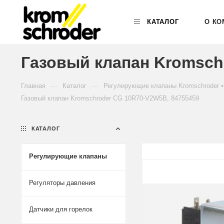
КАТАЛОГ
О КО
Газовый клапан Kromsch
—
—
Главная
Каталог
Регулирующие клапаны Kromschroder
Газовый клапан Kromschroder CG 10R70-V2W5B, 84755459
КАТАЛОГ
Регулирующие клапаны
Регуляторы давления
Датчики для горелок