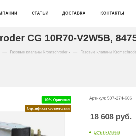
МПАНИИ
СТАТЬИ
ДОСТАВКА
КОНТАКТЫ
roder CG 10R70-V2W5B, 847
—
—
Газовые клапаны Kromschroder
Газовые клапаны Kromschrod
Артикул:
507-274-606
100% Оригинал
Сертификат соответствия
18 608
руб.
Есть в наличии