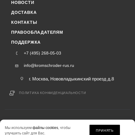
НОВОСТИ
ДОСТАВКА
КОНТАКТЫ
ПРАВООБЛАДАТЕЛЯМ
ПОДДЕРЖКА
+7 (495) 268-05-03
info@kromschroder-rus.ru
г. Москва, Нововладыкинский проезд д.8
ПОЛИТИКА КОНФИДЕНЦИАЛЬНОСТИ
2015-2026 © kromschroder-rus.ru — интернет-магазин
Мы используем
файлы cookies
, чтобы
информация на сайте «kromschroder-rus.ru» не является публичной офертой.
ПРИНЯТЬ
улучшить сайт для Вас.