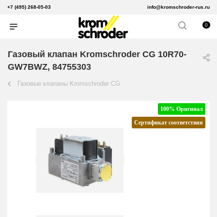
+7 (495) 268-05-03
info@kromschroder-rus.ru
0
Газовый клапан Kromschroder CG 10R70-
GW7BWZ, 84755303
Газовые клапаны Kromschroder CG
100% Оригинал
Сертификат соответствия