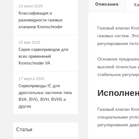
Описание
Ха
14 июля 2026
Классификация и
разновидности газовых
клапанов Kromschroder
Газовый клапан Kro
газовых систем. Эт
15 мая 2026
регулирование поток
Серия сервоприводов для
всех применений
Основное предназна
Kromschroder VA
высокой точностью 
стабильное регулир
17 марта 2026
Сервоприводы IC для
Исполнен
дроссельных заслонок типа
BVA, BVG, BVH, BVHS и
других
Газовый клапан Kro
специальными уплот
регулирования давле
Статьи