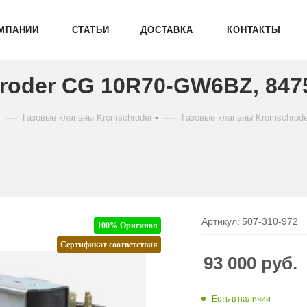
МПАНИИ
СТАТЬИ
ДОСТАВКА
КОНТАКТЫ
roder CG 10R70-GW6BZ, 847
—
—
Газовые клапаны Kromschroder
Газовые клапаны Kromschrod
Артикул:
507-310-972
100% Оригинал
Сертификат соответствия
93 000
руб.
Есть в наличии