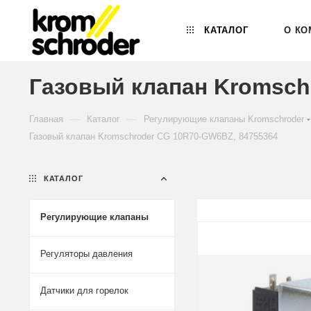
КАТАЛОГ
О КО
Газовый клапан Kromsch
—
—
Главная
Каталог
Регулирующие клапаны Kromschroder
Газовый клапан Kromschroder CG 10R70-GW6BZ, 84755364
КАТАЛОГ
Регулирующие клапаны
Регуляторы давления
Датчики для горелок