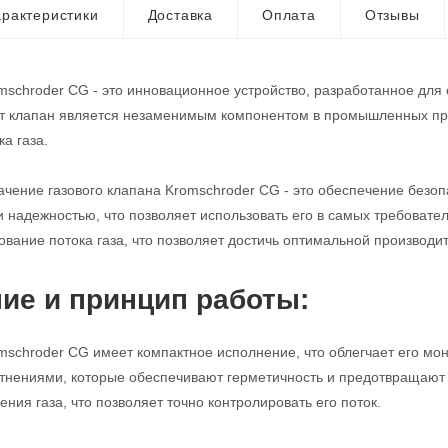
рактеристики
Доставка
Оплата
Отзывы
mschroder CG - это инновационное устройство, разработанное для
от клапан является незаменимым компонентом в промышленных про
а газа.
чение газового клапана Kromschroder CG - это обеспечение безопа
и надежностью, что позволяет использовать его в самых требовате
ование потока газа, что позволяет достичь оптимальной производи
ие и принцип работы:
mschroder CG имеет компактное исполнение, что облегчает его мо
нениями, которые обеспечивают герметичность и предотвращают у
ния газа, что позволяет точно контролировать его поток.