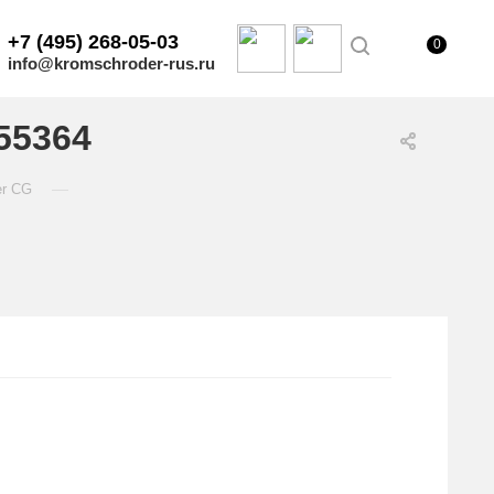
+7 (495) 268-05-03
0
info@kromschroder-rus.ru
55364
—
er CG