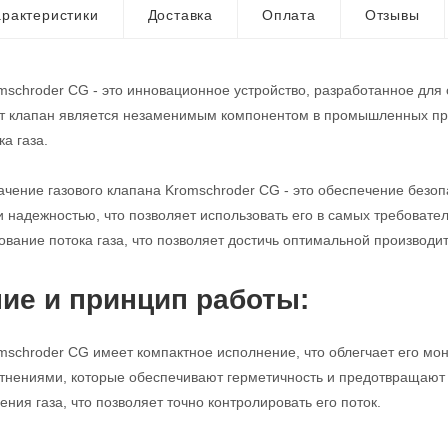
рактеристики
Доставка
Оплата
Отзывы
mschroder CG - это инновационное устройство, разработанное для
от клапан является незаменимым компонентом в промышленных про
а газа.
чение газового клапана Kromschroder CG - это обеспечение безопа
и надежностью, что позволяет использовать его в самых требовате
ование потока газа, что позволяет достичь оптимальной производи
ие и принцип работы:
mschroder CG имеет компактное исполнение, что облегчает его мо
нениями, которые обеспечивают герметичность и предотвращают у
ния газа, что позволяет точно контролировать его поток.