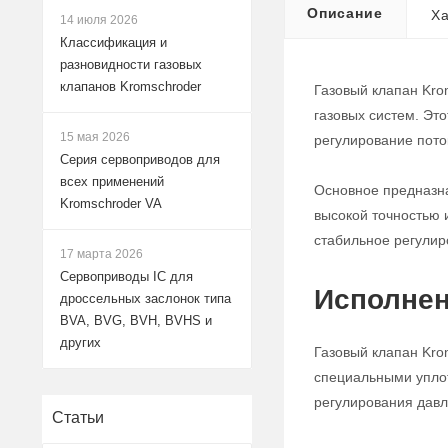
Описание
Ха
14 июля 2026
Классификация и
разновидности газовых
клапанов Kromschroder
Газовый клапан Kro
газовых систем. Эт
15 мая 2026
регулирование поток
Серия сервоприводов для
всех применений
Основное предназна
Kromschroder VA
высокой точностью 
стабильное регулир
17 марта 2026
Сервоприводы IC для
Исполнен
дроссельных заслонок типа
BVA, BVG, BVH, BVHS и
других
Газовый клапан Kro
специальными уплот
регулирования давле
Статьи