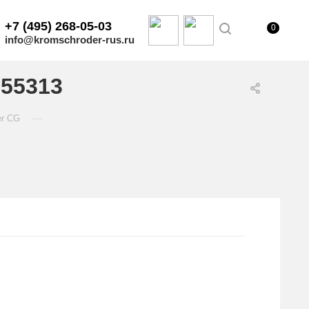
+7 (495) 268-05-03
0
info@kromschroder-rus.ru
755313
—
er CG