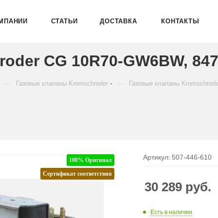
МПАНИИ
СТАТЬИ
ДОСТАВКА
КОНТАКТЫ
roder CG 10R70-GW6BW, 84
—
—
Газовые клапаны Kromschroder
Газовые клапаны Kromschrod
Артикул:
507-446-610
100% Оригинал
Сертификат соответствия
30 289
руб.
Есть в наличии