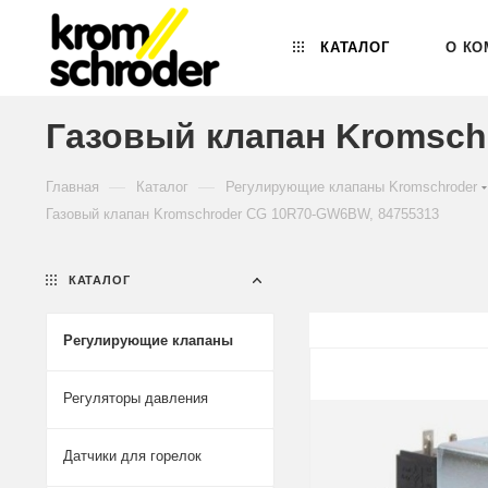
КАТАЛОГ
О КО
Газовый клапан Kromsch
—
—
Главная
Каталог
Регулирующие клапаны Kromschroder
Газовый клапан Kromschroder CG 10R70-GW6BW, 84755313
КАТАЛОГ
Регулирующие клапаны
Регуляторы давления
Датчики для горелок