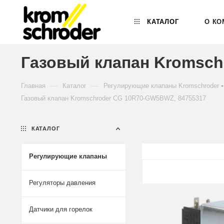
КАТАЛОГ
О КО
Газовый клапан Kromsch
—
—
Главная
Каталог
Регулирующие клапаны Kromschroder
Газовый клапан Kromschroder CG 10R70-GW5BWZ, 84755317
КАТАЛОГ
Регулирующие клапаны
Регуляторы давления
Датчики для горелок