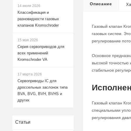
Описание
Ха
14 июля 2026
Классификация и
разновидности газовых
клапанов Kromschroder
Газовый клапан Kro
газовых систем. Эт
15 мая 2026
регулирование поток
Серия сервоприводов для
всех применений
Основное предназна
Kromschroder VA
высокой точностью 
стабильное регулир
17 марта 2026
Сервоприводы IC для
Исполнен
дроссельных заслонок типа
BVA, BVG, BVH, BVHS и
других
Газовый клапан Kro
специальными уплот
регулирования давле
Статьи