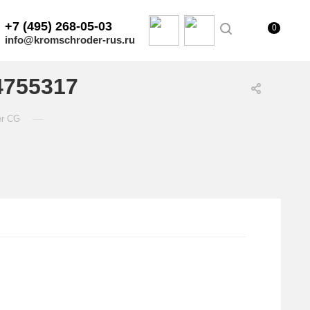
+7 (495) 268-05-03
0
info@kromschroder-rus.ru
4755317
—
er CG