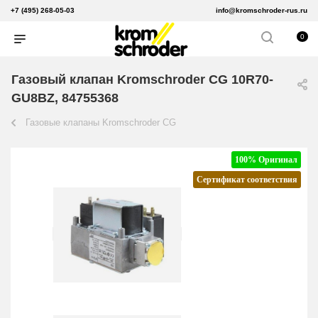
+7 (495) 268-05-03
info@kromschroder-rus.ru
0
Газовый клапан Kromschroder CG 10R70-
GU8BZ, 84755368
Газовые клапаны Kromschroder CG
100% Оригинал
Сертификат соответствия