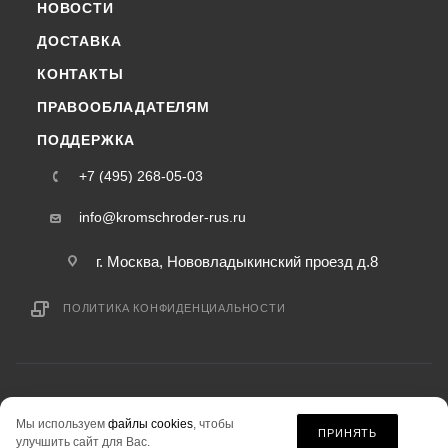
НОВОСТИ
ДОСТАВКА
КОНТАКТЫ
ПРАВООБЛАДАТЕЛЯМ
ПОДДЕРЖКА
+7 (495) 268-05-03
info@kromschroder-rus.ru
г. Москва, Нововладыкинский проезд д.8
ПОЛИТИКА КОНФИДЕНЦИАЛЬНОСТИ
2015-2026 © kromschroder-rus.ru — интернет-магазин
Мы используем
файлы cookies
, чтобы
информация на сайте «kromschroder-rus.ru» не является публичной офертой.
ПРИНЯТЬ
улучшить сайт для Вас.