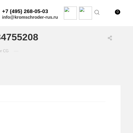
+7 (495) 268-05-03
0
info@kromschroder-rus.ru
84755208
—
er CG