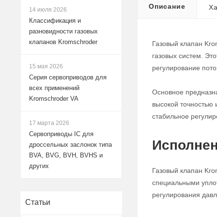
Описание
Ха
14 июля 2026
Классификация и
разновидности газовых
клапанов Kromschroder
Газовый клапан Kro
газовых систем. Эт
15 мая 2026
регулирование поток
Серия сервоприводов для
всех применений
Основное предназна
Kromschroder VA
высокой точностью 
стабильное регулир
17 марта 2026
Сервоприводы IC для
Исполнен
дроссельных заслонок типа
BVA, BVG, BVH, BVHS и
других
Газовый клапан Kro
специальными уплот
регулирования давле
Статьи