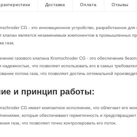
рактеристики
Доставка
Оплата
Отзывы
mschroder CG - это инновационное устройство, разработанное для
от клапан является незаменимым компонентом в промышленных про
а газа.
чение газового клапана Kromschroder CG - это обеспечение безопа
и надежностью, что позволяет использовать его в самых требовате
ование потока газа, что позволяет достичь оптимальной производи
ие и принцип работы:
mschroder CG имеет компактное исполнение, что облегчает его мо
нениями, которые обеспечивают герметичность и предотвращают у
ния газа, что позволяет точно контролировать его поток.