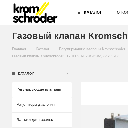
КАТАЛОГ
О КО
Газовый клапан Kromsch
—
—
Главная
Каталог
Регулирующие клапаны Kromschroder
Газовый клапан Kromschroder CG 10R70-D2W6BWZ, 84755208
КАТАЛОГ
Регулирующие клапаны
Регуляторы давления
Датчики для горелок