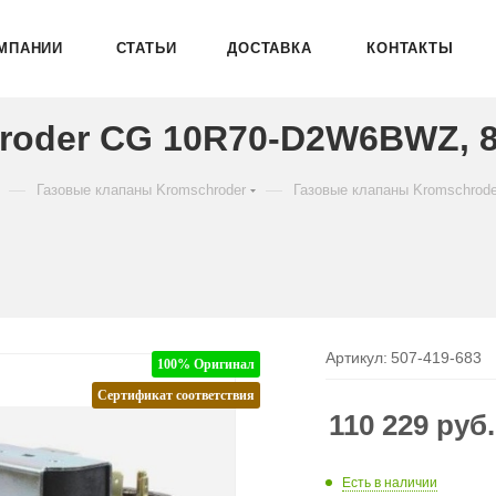
МПАНИИ
СТАТЬИ
ДОСТАВКА
КОНТАКТЫ
roder CG 10R70-D2W6BWZ, 
—
—
Газовые клапаны Kromschroder
Газовые клапаны Kromschrod
Артикул:
507-419-683
100% Оригинал
Сертификат соответствия
110 229
руб.
Есть в наличии