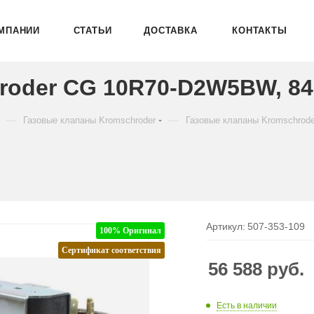
МПАНИИ
СТАТЬИ
ДОСТАВКА
КОНТАКТЫ
roder CG 10R70-D2W5BW, 84
—
—
Газовые клапаны Kromschroder
Газовые клапаны Kromschrod
Артикул:
507-353-109
100% Оригинал
Сертификат соответствия
56 588
руб.
Есть в наличии