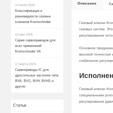
Описание
Ха
14 июля 2026
Классификация и
разновидности газовых
клапанов Kromschroder
Газовый клапан Kro
газовых систем. Эт
15 мая 2026
регулирование поток
Серия сервоприводов для
всех применений
Основное предназна
Kromschroder VA
высокой точностью 
стабильное регулир
17 марта 2026
Сервоприводы IC для
Исполнен
дроссельных заслонок типа
BVA, BVG, BVH, BVHS и
других
Газовый клапан Kro
специальными уплот
регулирования давле
Статьи