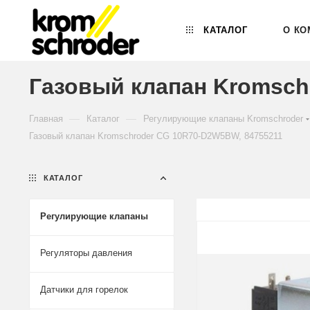
КАТАЛОГ
О КО
Газовый клапан Kromsch
—
—
Главная
Каталог
Регулирующие клапаны Kromschroder
Газовый клапан Kromschroder CG 10R70-D2W5BW, 84755211
КАТАЛОГ
Регулирующие клапаны
Регуляторы давления
Датчики для горелок