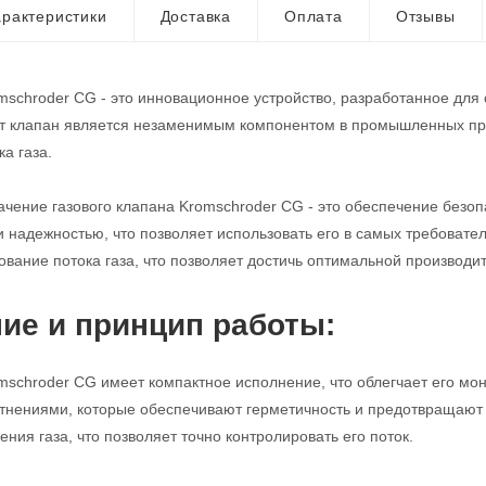
рактеристики
Доставка
Оплата
Отзывы
mschroder CG - это инновационное устройство, разработанное для
от клапан является незаменимым компонентом в промышленных про
а газа.
чение газового клапана Kromschroder CG - это обеспечение безопа
и надежностью, что позволяет использовать его в самых требовате
ование потока газа, что позволяет достичь оптимальной производи
ие и принцип работы:
mschroder CG имеет компактное исполнение, что облегчает его мо
нениями, которые обеспечивают герметичность и предотвращают у
ния газа, что позволяет точно контролировать его поток.