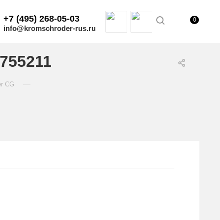
+7 (495) 268-05-03
0
info@kromschroder-rus.ru
755211
—
er CG