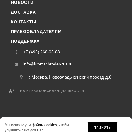
НОВОСТИ
ДОСТАВКА
КОНТАКТЫ
ПРАВООБЛАДАТЕЛЯМ
ПОДДЕРЖКА
+7 (495) 268-05-03
info@kromschroder-rus.ru
г. Москва, Нововладыкинский проезд д.8
ПОЛИТИКА КОНФИДЕНЦИАЛЬНОСТИ
2015-2026 © kromschroder-rus.ru — интернет-магазин
Мы используем
файлы cookies
, чтобы
информация на сайте «kromschroder-rus.ru» не является публичной офертой.
ПРИНЯТЬ
улучшить сайт для Вас.