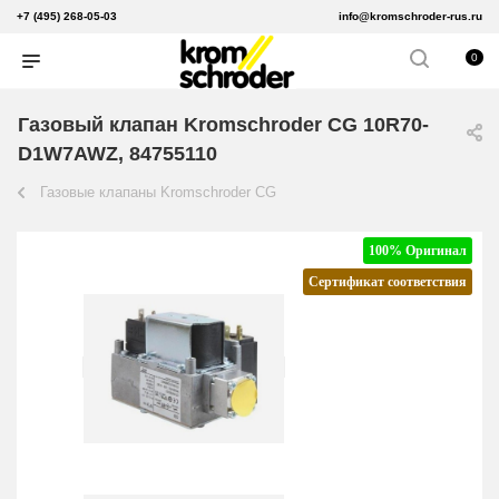
+7 (495) 268-05-03
info@kromschroder-rus.ru
0
Газовый клапан Kromschroder CG 10R70-
D1W7AWZ, 84755110
Газовые клапаны Kromschroder CG
100% Оригинал
Сертификат соответствия