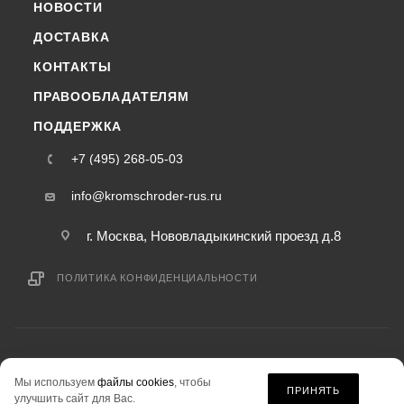
НОВОСТИ
ДОСТАВКА
КОНТАКТЫ
ПРАВООБЛАДАТЕЛЯМ
ПОДДЕРЖКА
+7 (495) 268-05-03
info@kromschroder-rus.ru
г. Москва, Нововладыкинский проезд д.8
ПОЛИТИКА КОНФИДЕНЦИАЛЬНОСТИ
2015-2026 © kromschroder-rus.ru — интернет-магазин
Мы используем
файлы cookies
, чтобы
информация на сайте «kromschroder-rus.ru» не является публичной офертой.
ПРИНЯТЬ
улучшить сайт для Вас.