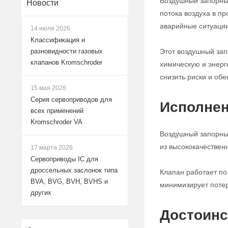
Воздушный запорный
Новости
потока воздуха в п
аварийные ситуации
14 июля 2026
Классификация и
Этот воздушный за
разновидности газовых
клапанов Kromschroder
химическую и энерг
снизить риски и обе
15 мая 2026
Серия сервоприводов для
Исполнен
всех применений
Kromschroder VA
Воздушный запорный
из высококачествен
17 марта 2026
Сервоприводы IC для
дроссельных заслонок типа
Клапан работает по
BVA, BVG, BVH, BVHS и
минимизирует потер
других
Достоинс