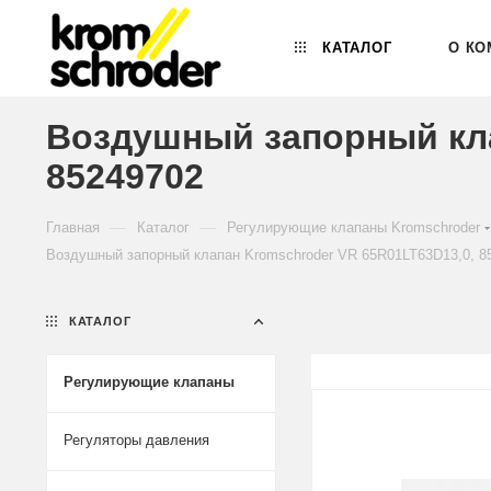
КАТАЛОГ
О КО
Воздушный запорный кла
85249702
—
—
Главная
Каталог
Регулирующие клапаны Kromschroder
Воздушный запорный клапан Kromschroder VR 65R01LT63D13,0, 8
КАТАЛОГ
Регулирующие клапаны
Регуляторы давления