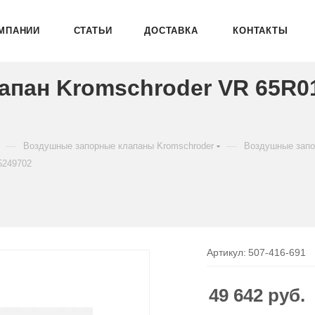
МПАНИИ
СТАТЬИ
ДОСТАВКА
КОНТАКТЫ
пан Kromschroder VR 65R01
—
—
Воздушные запорные клапаны Kromschroder
Воздушные запо
5249702
Артикул:
507-416-691
49 642
руб.