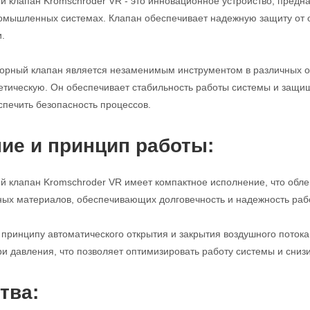
 клапан Kromschroder VR - это инновационное устройство, предн
ромышленных системах. Клапан обеспечивает надежную защиту от 
.
порный клапан является незаменимым инструментом в различных 
етическую. Он обеспечивает стабильность работы системы и защи
спечить безопасность процессов.
ие и принцип работы:
 клапан Kromschroder VR имеет компактное исполнение, что облег
ных материалов, обеспечивающих долговечность и надежность раб
 принципу автоматического открытия и закрытия воздушного поток
и давления, что позволяет оптимизировать работу системы и снизи
тва: