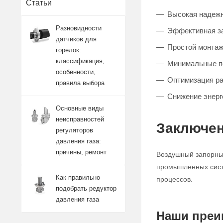
Статьи
Высокая надежн
Разновидности
Эффективная за
датчиков для
Простой монтаж
горелок:
классификация,
Минимальные п
особенности,
Оптимизация р
правила выбора
Снижение энерг
Основные виды
неисправностей
Заключен
регуляторов
давления газа:
причины, ремонт
Воздушный запорный
промышленных систе
Как правильно
процессов.
подобрать редуктор
давления газа
Наши преи