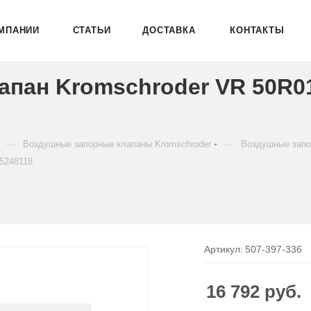
МПАНИИ
СТАТЬИ
ДОСТАВКА
КОНТАКТЫ
пан Kromschroder VR 50R0
—
—
Воздушные запорные клапаны Kromschroder
Воздушные запо
5248118
Артикул:
507-397-336
16 792
руб.