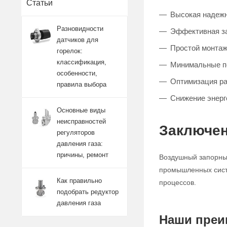
Статьи
Высокая надежн
Разновидности
Эффективная за
датчиков для
Простой монтаж
горелок:
классификация,
Минимальные п
особенности,
Оптимизация р
правила выбора
Снижение энерг
Основные виды
неисправностей
Заключен
регуляторов
давления газа:
причины, ремонт
Воздушный запорный
промышленных систе
Как правильно
процессов.
подобрать редуктор
давления газа
Наши преи