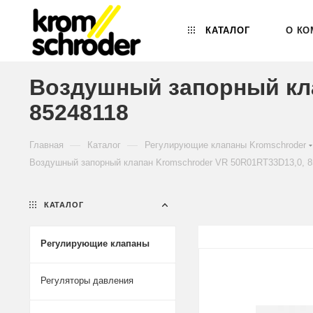
КАТАЛОГ
О КО
Воздушный запорный кла
85248118
—
—
Главная
Каталог
Регулирующие клапаны Kromschroder
Воздушный запорный клапан Kromschroder VR 50R01RT33D13,0, 8
КАТАЛОГ
Регулирующие клапаны
Регуляторы давления