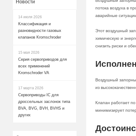
Воздушный запорный
Новости
потока воздуха в п
аварийные ситуации
14 июля 2026
Классификация и
Этот воздушный за
разновидности газовых
клапанов Kromschroder
химическую и энерг
снизить риски и обе
15 мая 2026
Серия сервоприводов для
Исполнен
всех применений
Kromschroder VA
Воздушный запорный
из высококачествен
17 марта 2026
Сервоприводы IC для
дроссельных заслонок типа
Клапан работает по
BVA, BVG, BVH, BVHS и
минимизирует потер
других
Достоинс