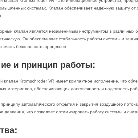
 клапан Kromschroder VR - это инновационное устройство, предн
ромышленных системах. Клапан обеспечивает надежную защиту от 
.
порный клапан является незаменимым инструментом в различных 
етическую. Он обеспечивает стабильность работы системы и защи
спечить безопасность процессов.
ие и принцип работы:
 клапан Kromschroder VR имеет компактное исполнение, что облег
ных материалов, обеспечивающих долговечность и надежность раб
 принципу автоматического открытия и закрытия воздушного поток
и давления, что позволяет оптимизировать работу системы и снизи
тва: