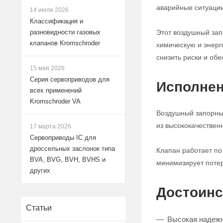
аварийные ситуации
14 июля 2026
Классификация и
Этот воздушный за
разновидности газовых
клапанов Kromschroder
химическую и энерг
снизить риски и обе
15 мая 2026
Серия сервоприводов для
Исполнен
всех применений
Kromschroder VA
Воздушный запорный
из высококачествен
17 марта 2026
Сервоприводы IC для
дроссельных заслонок типа
Клапан работает по
BVA, BVG, BVH, BVHS и
минимизирует потер
других
Достоинс
Статьи
Высокая надежн