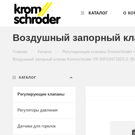
КАТАЛОГ
О КО
Воздушный запорный кла
—
—
Главная
Каталог
Регулирующие клапаны Kromschroder
Воздушный запорный клапан Kromschroder VR 50F01NT33D3,0, 85
КАТАЛОГ
Регулирующие клапаны
Регуляторы давления
Датчики для горелок