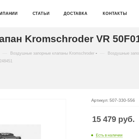
МПАНИИ
СТАТЬИ
ДОСТАВКА
КОНТАКТЫ
пан Kromschroder VR 50F01
—
—
Воздушные запорные клапаны Kromschroder
Воздушные запо
248451
Артикул:
507-330-556
15 479
руб.
Есть в наличии