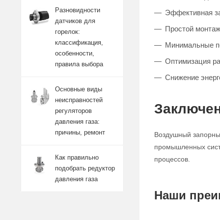
Разновидности
Эффективная за
датчиков для
Простой монтаж
горелок:
классификация,
Минимальные п
особенности,
Оптимизация р
правила выбора
Снижение энерг
Основные виды
неисправностей
Заключен
регуляторов
давления газа:
причины, ремонт
Воздушный запорный
промышленных систе
Как правильно
процессов.
подобрать редуктор
давления газа
Наши преи