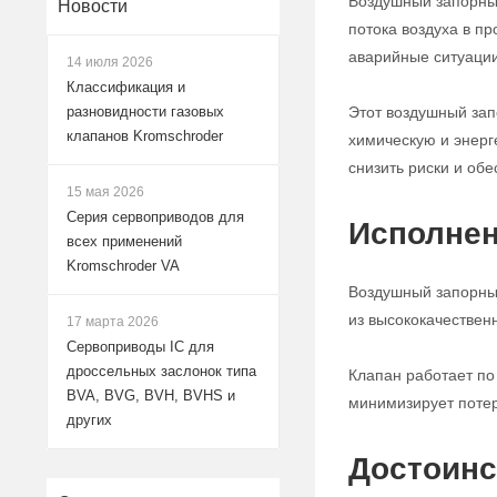
Воздушный запорный
Новости
потока воздуха в п
аварийные ситуации
14 июля 2026
Классификация и
Этот воздушный за
разновидности газовых
клапанов Kromschroder
химическую и энерг
снизить риски и обе
15 мая 2026
Серия сервоприводов для
Исполнен
всех применений
Kromschroder VA
Воздушный запорный
из высококачествен
17 марта 2026
Сервоприводы IC для
дроссельных заслонок типа
Клапан работает по
BVA, BVG, BVH, BVHS и
минимизирует потер
других
Достоинс