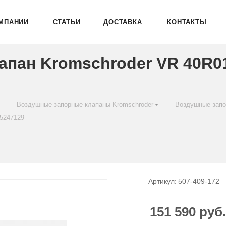
МПАНИИ
СТАТЬИ
ДОСТАВКА
КОНТАКТЫ
пан Kromschroder VR 40R0
—
—
Воздушные запорные клапаны Kromschroder
Воздушные запо
5247129
Артикул:
507-409-172
151 590
руб