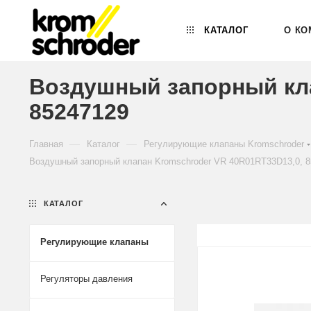
КАТАЛОГ
О КО
Воздушный запорный кла
85247129
—
—
Главная
Каталог
Регулирующие клапаны Kromschroder
Воздушный запорный клапан Kromschroder VR 40R01RT33D13,0, 8
КАТАЛОГ
Регулирующие клапаны
Регуляторы давления