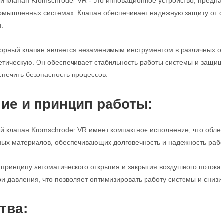
 клапан Kromschroder VR - это инновационное устройство, предн
ромышленных системах. Клапан обеспечивает надежную защиту от 
.
порный клапан является незаменимым инструментом в различных 
етическую. Он обеспечивает стабильность работы системы и защи
спечить безопасность процессов.
ие и принцип работы:
 клапан Kromschroder VR имеет компактное исполнение, что облег
ных материалов, обеспечивающих долговечность и надежность раб
 принципу автоматического открытия и закрытия воздушного поток
и давления, что позволяет оптимизировать работу системы и снизи
тва: