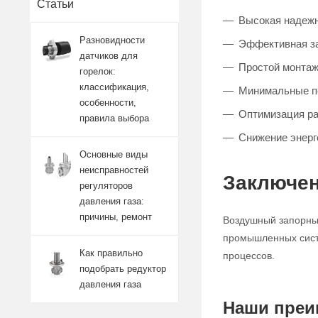
Статьи
Высокая надежн
Разновидности
Эффективная за
датчиков для
Простой монтаж
горелок:
классификация,
Минимальные п
особенности,
Оптимизация р
правила выбора
Снижение энерг
Основные виды
неисправностей
Заключен
регуляторов
давления газа:
причины, ремонт
Воздушный запорный
промышленных систе
Как правильно
процессов.
подобрать редуктор
давления газа
Наши преи