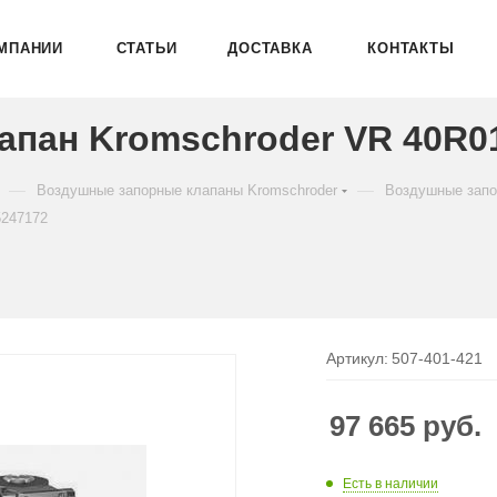
МПАНИИ
СТАТЬИ
ДОСТАВКА
КОНТАКТЫ
пан Kromschroder VR 40R01
—
—
Воздушные запорные клапаны Kromschroder
Воздушные запо
5247172
Артикул:
507-401-421
97 665
руб.
Есть в наличии