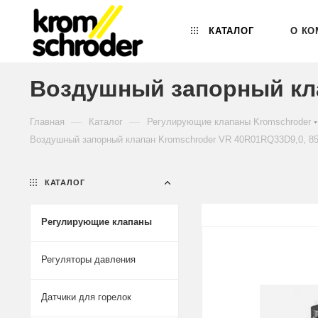
КАТАЛОГ
О КО
Воздушный запорный кла
—
—
Главная
Каталог
Регулирующие клапаны Kromschroder
Воздушный запорный клапан Kromschroder VR 40R01RQ33D9,0, 8
КАТАЛОГ
Регулирующие клапаны
Регуляторы давления
Датчики для горелок