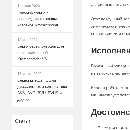
аварийные ситуации
14 июля 2026
Классификация и
Этот воздушный за
разновидности газовых
клапанов Kromschroder
химическую и энерг
снизить риски и обе
15 мая 2026
Серия сервоприводов для
Исполнен
всех применений
Kromschroder VA
Воздушный запорный
из высококачествен
17 марта 2026
Сервоприводы IC для
дроссельных заслонок типа
Клапан работает по
BVA, BVG, BVH, BVHS и
минимизирует потер
других
Достоинс
Статьи
Высокая надежн