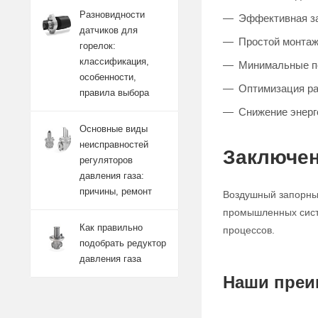
Разновидности
Эффективная за
датчиков для
Простой монтаж
горелок:
классификация,
Минимальные п
особенности,
Оптимизация р
правила выбора
Снижение энерг
Основные виды
неисправностей
Заключен
регуляторов
давления газа:
причины, ремонт
Воздушный запорный
промышленных систе
Как правильно
процессов.
подобрать редуктор
давления газа
Наши преи