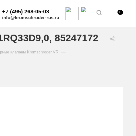
+7 (495) 268-05-03
0
info@kromschroder-rus.ru
RQ33D9,0, 85247172
—
рные клапаны Kromschroder VR