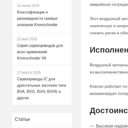
аварийные ситуации
14 июля 2026
Классификация и
Этот воздушный за
разновидности газовых
клапанов Kromschroder
химическую и энерг
снизить риски и обе
15 мая 2026
Серия сервоприводов для
Исполнен
всех применений
Kromschroder VA
Воздушный запорный
из высококачествен
17 марта 2026
Сервоприводы IC для
дроссельных заслонок типа
Клапан работает по
BVA, BVG, BVH, BVHS и
минимизирует потер
других
Достоинс
Статьи
Высокая надежн