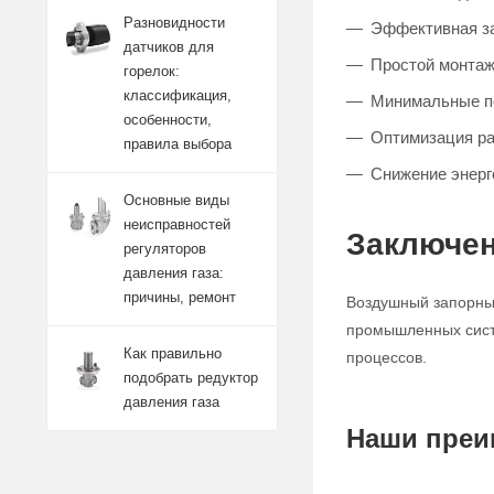
Разновидности
Эффективная за
датчиков для
Простой монтаж
горелок:
классификация,
Минимальные п
особенности,
Оптимизация р
правила выбора
Снижение энерг
Основные виды
неисправностей
Заключен
регуляторов
давления газа:
причины, ремонт
Воздушный запорный
промышленных систе
Как правильно
процессов.
подобрать редуктор
давления газа
Наши преи