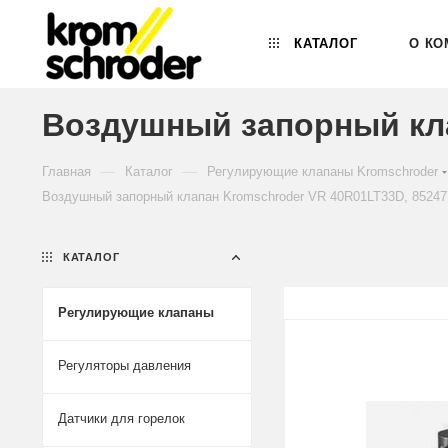
КАТАЛОГ
О КО
Воздушный запорный кла
—
—
Главная
Каталог
Регулирующие клапаны Kromschroder
Воздушный запорный клапан Kromschroder VR 40R01LT33D, 85247
КАТАЛОГ
Регулирующие клапаны
Регуляторы давления
Датчики для горелок