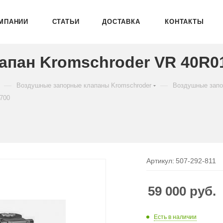
МПАНИИ
СТАТЬИ
ДОСТАВКА
КОНТАКТЫ
пан Kromschroder VR 40R01
—
—
Воздушные запорные клапаны Kromschroder
Воздушные запо
700
Артикул:
507-292-811
59 000
руб.
Есть в наличии