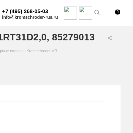
+7 (495) 268-05-03
0
info@kromschroder-rus.ru
RT31D2,0, 85279013
—
рные клапаны Kromschroder VR