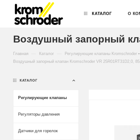
КАТАЛОГ
О КО
Воздушный запорный кла
—
—
Главная
Каталог
Регулирующие клапаны Kromschroder
Воздушный запорный клапан Kromschroder VR 25R01RT31D2,0, 85
КАТАЛОГ
Регулирующие клапаны
Регуляторы давления
Датчики для горелок