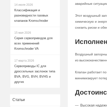
аварийные ситуации
14 июля 2026
Классификация и
Этот воздушный за
разновидности газовых
клапанов Kromschroder
химическую и энерг
снизить риски и обе
15 мая 2026
Серия сервоприводов для
Исполнен
всех применений
Kromschroder VA
Воздушный запорный
из высококачествен
17 марта 2026
Сервоприводы IC для
дроссельных заслонок типа
Клапан работает по
BVA, BVG, BVH, BVHS и
минимизирует потер
других
Достоинс
Статьи
Высокая надежн