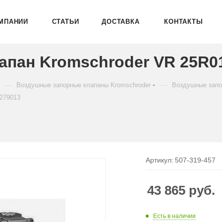
МПАНИИ
СТАТЬИ
ДОСТАВКА
КОНТАКТЫ
пан Kromschroder VR 25R01
—
—
Воздушные запорные клапаны Kromschroder
Воздушные запо
279013
Артикул:
507-319-457
43 865
руб.
Есть в наличии