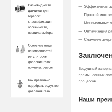
Разновидности
Эффективная за
датчиков для
Простой монтаж
горелок:
классификация,
Минимальные п
особенности,
Оптимизация р
правила выбора
Снижение энерг
Основные виды
неисправностей
Заключен
регуляторов
давления газа:
причины, ремонт
Воздушный запорный
промышленных систе
Как правильно
процессов.
подобрать редуктор
давления газа
Наши преи