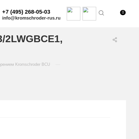
+7 (495) 268-05-03
0
info@kromschroder-rus.ru
/3/2LWGBCE1,
—
орением Kromschroder BCU