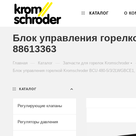
КАТАЛОГ
О КО
Блок управления горелк
88613363
—
—
Главная
Каталог
Запчасти для горелок Kromschroder
Блок управления горелкой Kromschroder BCU 480-5/3/2LWGBCE1,
КАТАЛОГ
Регулирующие клапаны
Регуляторы давления