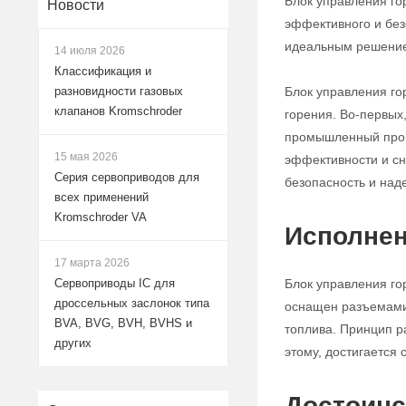
Блок управления го
Новости
эффективного и без
идеальным решением
14 июля 2026
Классификация и
Блок управления го
разновидности газовых
клапанов Kromschroder
горения. Во-первых
промышленный проце
15 мая 2026
эффективности и сн
Серия сервоприводов для
безопасность и над
всех применений
Kromschroder VA
Исполнен
17 марта 2026
Блок управления го
Сервоприводы IC для
дроссельных заслонок типа
оснащен разъемами 
BVA, BVG, BVH, BVHS и
топлива. Принцип р
других
этому, достигается
Достоинс