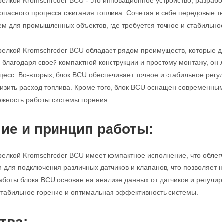
релкой Kromschroder BCU - это инновационное устройство, разраб
опасного процесса сжигания топлива. Сочетая в себе передовые те
 для промышленных объектов, где требуется точное и стабильное
релкой Kromschroder BCU обладает рядом преимуществ, которые 
, благодаря своей компактной конструкции и простому монтажу, он
сс. Во-вторых, блок BCU обеспечивает точное и стабильное регул
изить расход топлива. Кроме того, блок BCU оснащен современн
ежность работы системы горения.
ие и принцип работы:
релкой Kromschroder BCU имеет компактное исполнение, что облегч
для подключения различных датчиков и клапанов, что позволяет н
аботы блока BCU основан на анализе данных от датчиков и регулир
 стабильное горение и оптимальная эффективность системы.
тва: