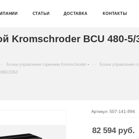
МПАНИИ
СТАТЬИ
ДОСТАВКА
КОНТАКТЫ
ой Kromschroder BCU 480-5
—
—
Блоки управления горением Kromschroder
Блоки управления г
 88613363
Артикул:
507-141-894
82 594
руб.