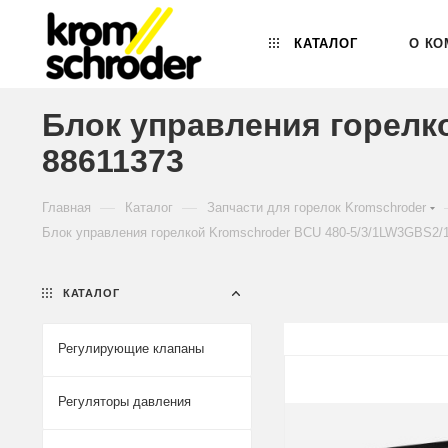
КАТАЛОГ
О КО
Блок управления горелко
88611373
—
—
Главная
Каталог
Запчасти для горелок Kromschroder
Блок управления горелкой Kromschroder BCU 480-5/3/1LW3GBS2/1
КАТАЛОГ
Регулирующие клапаны
Регуляторы давления