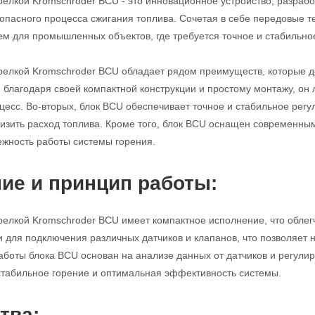
релкой Kromschroder BCU - это инновационное устройство, разраб
опасного процесса сжигания топлива. Сочетая в себе передовые те
 для промышленных объектов, где требуется точное и стабильное
релкой Kromschroder BCU обладает рядом преимуществ, которые 
, благодаря своей компактной конструкции и простому монтажу, он
сс. Во-вторых, блок BCU обеспечивает точное и стабильное регул
изить расход топлива. Кроме того, блок BCU оснащен современн
ежность работы системы горения.
ие и принцип работы:
релкой Kromschroder BCU имеет компактное исполнение, что облегч
для подключения различных датчиков и клапанов, что позволяет н
аботы блока BCU основан на анализе данных от датчиков и регулир
 стабильное горение и оптимальная эффективность системы.
тва: