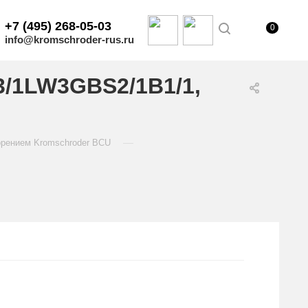
+7 (495) 268-05-03
0
info@kromschroder-rus.ru
3/1LW3GBS2/1B1/1,
—
орением Kromschroder BCU