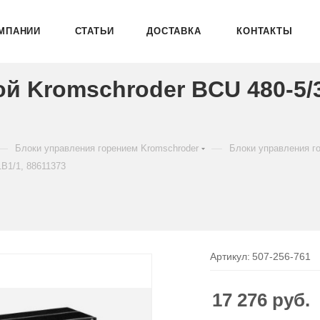
МПАНИИ
СТАТЬИ
ДОСТАВКА
КОНТАКТЫ
й Kromschroder BCU 480-5/
—
—
Блоки управления горением Kromschroder
Блоки управления г
B1/1, 88611373
Артикул:
507-256-761
17 276
руб.