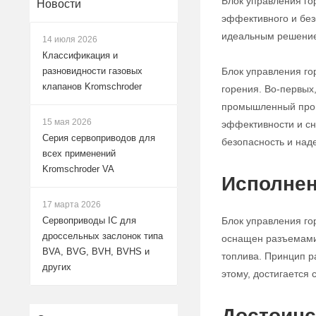
Блок управления го
Новости
эффективного и без
идеальным решением
14 июля 2026
Классификация и
Блок управления го
разновидности газовых
клапанов Kromschroder
горения. Во-первых
промышленный проце
15 мая 2026
эффективности и сн
Серия сервоприводов для
безопасность и над
всех применений
Kromschroder VA
Исполнен
17 марта 2026
Блок управления го
Сервоприводы IC для
дроссельных заслонок типа
оснащен разъемами 
BVA, BVG, BVH, BVHS и
топлива. Принцип р
других
этому, достигается
Достоинс