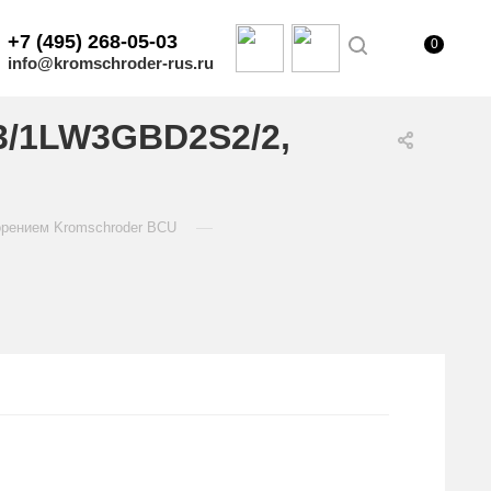
+7 (495) 268-05-03
0
info@kromschroder-rus.ru
3/1LW3GBD2S2/2,
—
орением Kromschroder BCU