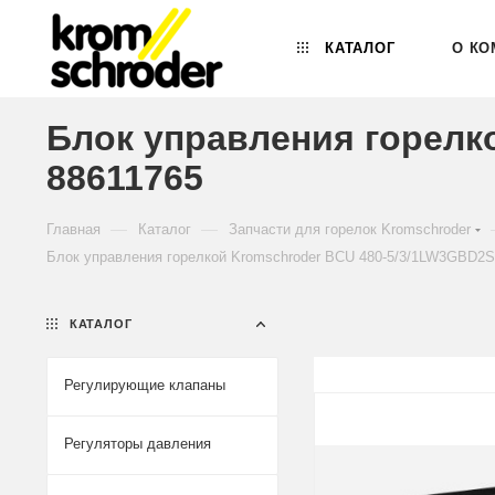
КАТАЛОГ
О КО
Блок управления горелк
88611765
—
—
Главная
Каталог
Запчасти для горелок Kromschroder
Блок управления горелкой Kromschroder BCU 480-5/3/1LW3GBD2S2
КАТАЛОГ
Регулирующие клапаны
Регуляторы давления