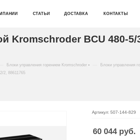
МПАНИИ
СТАТЬИ
ДОСТАВКА
КОНТАКТЫ
ой Kromschroder BCU 480-5/
—
—
Блоки управления горением Kromschroder
Блоки управления г
/2, 88611765
Артикул:
507-144-829
60 044
руб.