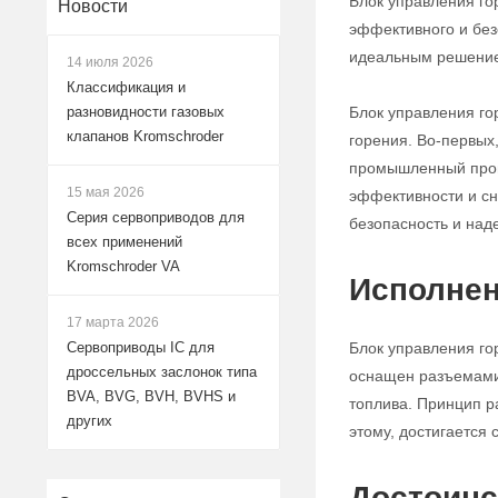
Блок управления го
Новости
эффективного и без
идеальным решением
14 июля 2026
Классификация и
Блок управления го
разновидности газовых
клапанов Kromschroder
горения. Во-первых
промышленный проце
15 мая 2026
эффективности и сн
Серия сервоприводов для
безопасность и над
всех применений
Kromschroder VA
Исполнен
17 марта 2026
Блок управления го
Сервоприводы IC для
дроссельных заслонок типа
оснащен разъемами 
BVA, BVG, BVH, BVHS и
топлива. Принцип р
других
этому, достигается
Достоинс