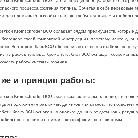
релкой Kromschroder BCU - это инновационное устройство, разраб
опасного процесса сжигания топлива. Сочетая в себе передовые те
 для промышленных объектов, где требуется точное и стабильное
релкой Kromschroder BCU обладает рядом преимуществ, которые 
, благодаря своей компактной конструкции и простому монтажу, он
сс. Во-вторых, блок BCU обеспечивает точное и стабильное регул
изить расход топлива. Кроме того, блок BCU оснащен современн
ежность работы системы горения.
ие и принцип работы:
релкой Kromschroder BCU имеет компактное исполнение, что облегч
для подключения различных датчиков и клапанов, что позволяет н
аботы блока BCU основан на анализе данных от датчиков и регулир
 стабильное горение и оптимальная эффективность системы.
тва: