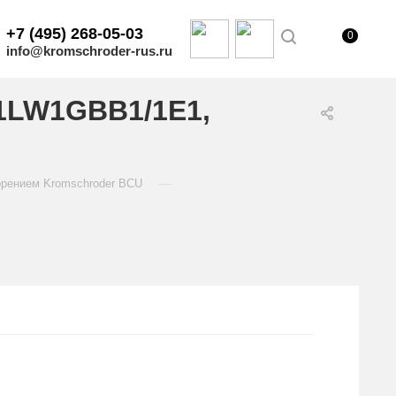
+7 (495) 268-05-03
0
info@kromschroder-rus.ru
/1LW1GBB1/1E1,
—
орением Kromschroder BCU