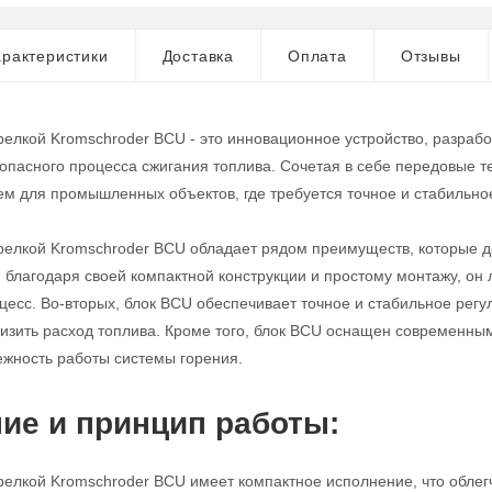
рактеристики
Доставка
Оплата
Отзывы
релкой Kromschroder BCU - это инновационное устройство, разраб
опасного процесса сжигания топлива. Сочетая в себе передовые те
 для промышленных объектов, где требуется точное и стабильное
релкой Kromschroder BCU обладает рядом преимуществ, которые 
, благодаря своей компактной конструкции и простому монтажу, он
сс. Во-вторых, блок BCU обеспечивает точное и стабильное регул
изить расход топлива. Кроме того, блок BCU оснащен современн
ежность работы системы горения.
ие и принцип работы:
релкой Kromschroder BCU имеет компактное исполнение, что облегч