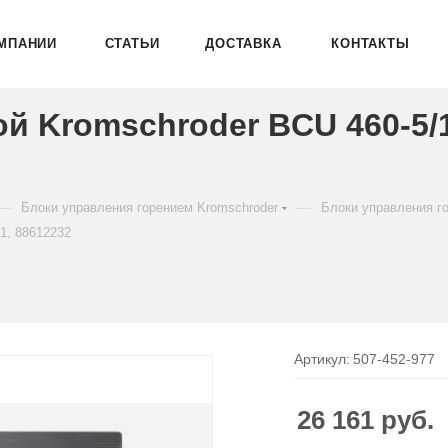
МПАНИИ
СТАТЬИ
ДОСТАВКА
КОНТАКТЫ
ой Kromschroder BCU 460-5
—
—
Блоки управления горением Kromschroder
Блоки управления г
1, 88612232
Артикул:
507-452-977
26 161
руб.