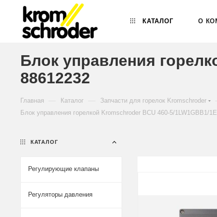
КАТАЛОГ
О КО
Блок управления горелк
88612232
—
—
Главная
Каталог
Запчасти для горелок Kromschroder
Блок управления горелкой Kromschroder BCU 460-5/1LW1GBB1/1E
КАТАЛОГ
Регулирующие клапаны
Регуляторы давления