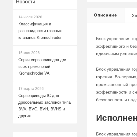
Новости
Описание
Ха
14 июля 2026
Классификация и
разновидности газовых
клапанов Kromschroder
Блок управления го
эффективного и без
15 мая 2026
идеальным решением
Серия сервоприводов для
всех применений
Блок управления го
Kromschroder VA
горения. Во-первых
промышленный проце
17 марта 2026
эффективности и сн
Сервоприводы IC для
безопасность и над
дроссельных заслонок типа
BVA, BVG, BVH, BVHS и
Исполнен
других
Блок управления го