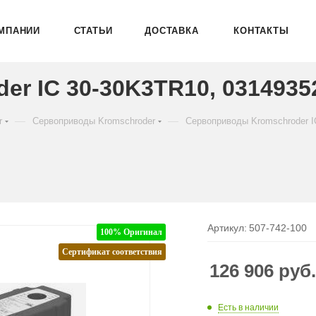
МПАНИИ
СТАТЬИ
ДОСТАВКА
КОНТАКТЫ
er IC 30-30K3TR10, 0314935
—
—
r
Сервоприводы Kromschroder
Сервоприводы Kromschroder I
Артикул:
507-742-100
100% Оригинал
Сертификат соответствия
126 906
руб
Есть в наличии