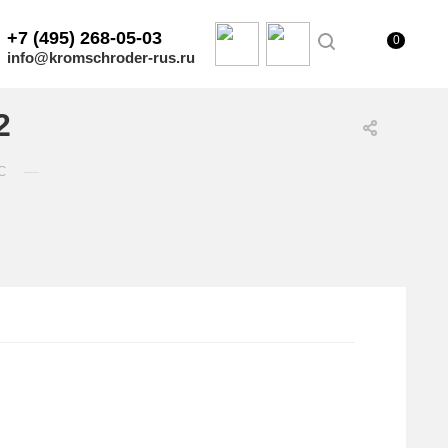
+7 (495) 268-05-03
0
info@kromschroder-rus.ru
2
—
C
.