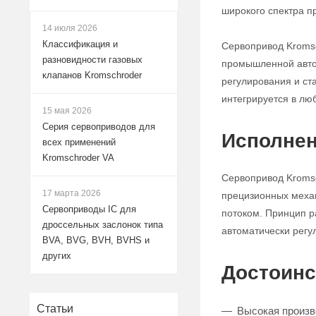
широкого спектра 
14 июля 2026
Классификация и
Сервопривод Kroms
разновидности газовых
промышленной автом
клапанов Kromschroder
регулирования и ст
интегрируется в лю
15 мая 2026
Серия сервоприводов для
Исполнен
всех применений
Kromschroder VA
Сервопривод Kromsc
17 марта 2026
прецизионных механ
Сервоприводы IC для
потоком. Принцип р
дроссельных заслонок типа
автоматически регу
BVA, BVG, BVH, BVHS и
других
Достоинс
Статьи
Высокая произв