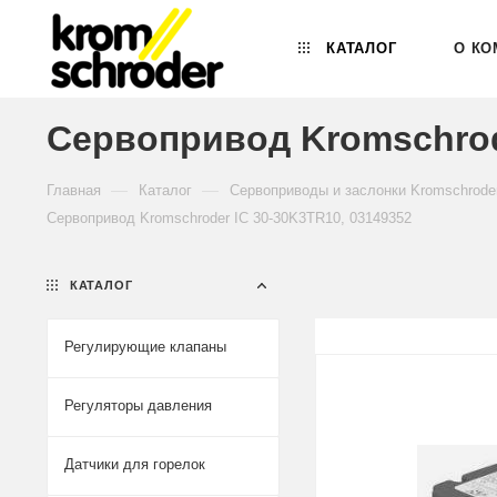
КАТАЛОГ
О КО
Сервопривод Kromschrod
—
—
Главная
Каталог
Сервоприводы и заслонки Kromschrode
Сервопривод Kromschroder IC 30-30K3TR10, 03149352
КАТАЛОГ
Регулирующие клапаны
Регуляторы давления
Датчики для горелок