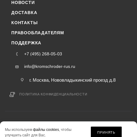
НОВОСТИ
ДОСТАВКА
КОНТАКТЫ
ПРАВООБЛАДАТЕЛЯМ
ПОДДЕРЖКА
+7 (495) 268-05-03
info@kromschroder-rus.ru
г. Москва, Нововладыкинский проезд д.8
ПОЛИТИКА КОНФИДЕНЦИАЛЬНОСТИ
2015-2026 © kromschroder-rus.ru — интернет-магазин
Мы используем
файлы cookies
, чтобы
информация на сайте «kromschroder-rus.ru» не является публичной офертой.
ПРИНЯТЬ
улучшить сайт для Вас.