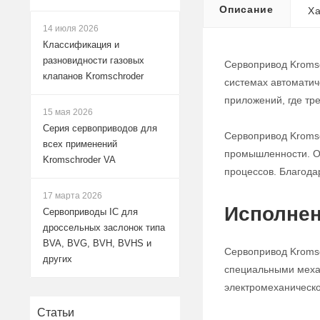
Описание
Ха
14 июля 2026
Классификация и
разновидности газовых
Сервопривод Kromsc
клапанов Kromschroder
системах автоматич
приложений, где тр
15 мая 2026
Серия сервоприводов для
Сервопривод Kromsc
всех применений
промышленности. Он
Kromschroder VA
процессов. Благода
17 марта 2026
Исполнен
Сервоприводы IC для
дроссельных заслонок типа
BVA, BVG, BVH, BVHS и
Сервопривод Kromsc
других
специальными механ
электромеханическо
Статьи