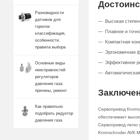
Достоинс
Разновидности
датчиков для
Высокая степен
горелок:
Плавное и точн
классификация,
особенности,
Компактная конс
правила выбора
Эргономичная ф
Эффективное ре
Основные виды
неисправностей
Автоматическая
регуляторов
давления газа:
Заключен
причины, ремонт
Как правильно
Сервопривод Kromsc
подобрать редуктор
обеспечивает высок
давления газа
Сервопривод легко 
Kromschroder AVK MH