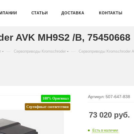
МПАНИИ
СТАТЬИ
ДОСТАВКА
КОНТАКТЫ
er AVK MH9S2 /B, 75450668
—
—
r
Сервоприводы Kromschroder
Сервоприводы Kromschroder 
Артикул:
507-647-838
100% Оригинал
Сертификат соответствия
73 020
руб.
Есть в наличии