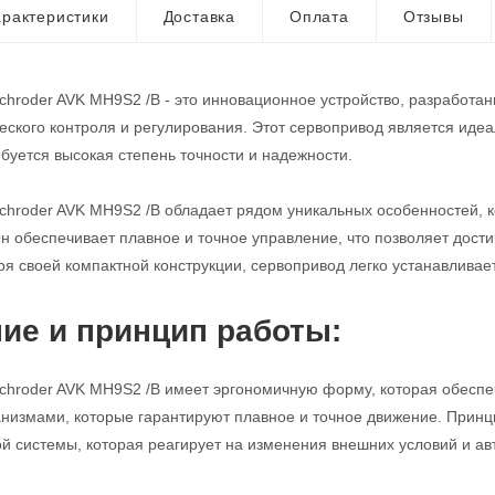
рактеристики
Доставка
Оплата
Отзывы
hroder AVK MH9S2 /B - это инновационное устройство, разработан
еского контроля и регулирования. Этот сервопривод является и
ебуется высокая степень точности и надежности.
hroder AVK MH9S2 /B обладает рядом уникальных особенностей, 
 обеспечивает плавное и точное управление, что позволяет дост
ря своей компактной конструкции, сервопривод легко устанавливае
ие и принцип работы:
hroder AVK MH9S2 /B имеет эргономичную форму, которая обеспеч
измами, которые гарантируют плавное и точное движение. Принц
й системы, которая реагирует на изменения внешних условий и ав