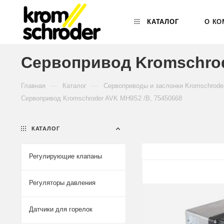
КАТАЛОГ
О КО
Сервопривод Kromschrod
—
—
Главная
Каталог
Сервоприводы и заслонки Kromschrode
Сервопривод Kromschroder AVK MH9S2 /B, 75450668
КАТАЛОГ
Регулирующие клапаны
Регуляторы давления
Датчики для горелок