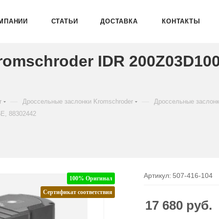
МПАНИИ
СТАТЬИ
ДОСТАВКА
КОНТАКТЫ
romschroder IDR 200Z03D10
—
—
r
Дроссельные заслонки Kromschroder
Дроссельные заслонк
E, 88302442
Артикул:
507-416-104
100% Оригинал
Сертификат соответствия
17 680
руб.