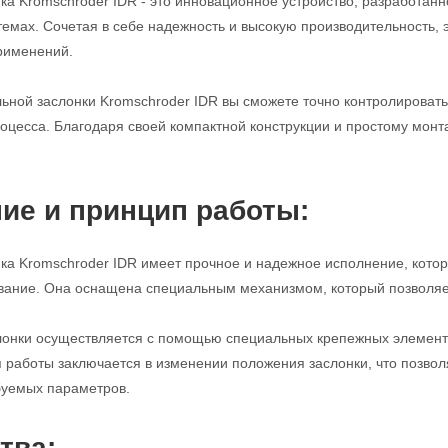
ка Kromschroder IDR - это инновационное устройство, разработанн
мах. Сочетая в себе надежность и высокую производительность, 
рименений.
ной заслонки Kromschroder IDR вы сможете точно контролировать 
оцесса. Благодаря своей компактной конструкции и простому монтаж
ие и принцип работы:
ка Kromschroder IDR имеет прочное и надежное исполнение, кото
вание. Она оснащена специальным механизмом, который позволяет 
лонки осуществляется с помощью специальных крепежных элемент
 работы заключается в изменении положения заслонки, что позволя
буемых параметров.
тва: