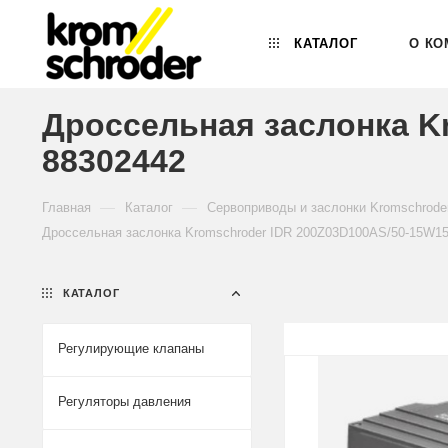
КАТАЛОГ
О КО
Дроссельная заслонка K
88302442
—
—
Главная
Каталог
Сервоприводы и заслонки Kromschrode
Дроссельная заслонка Kromschroder IDR 200Z03D100AS/50-15W15
КАТАЛОГ
Регулирующие клапаны
Регуляторы давления