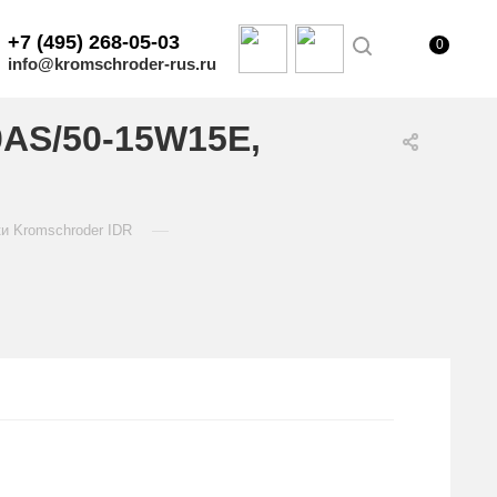
+7 (495) 268-05-03
0
info@kromschroder-rus.ru
0AS/50-15W15E,
—
и Kromschroder IDR