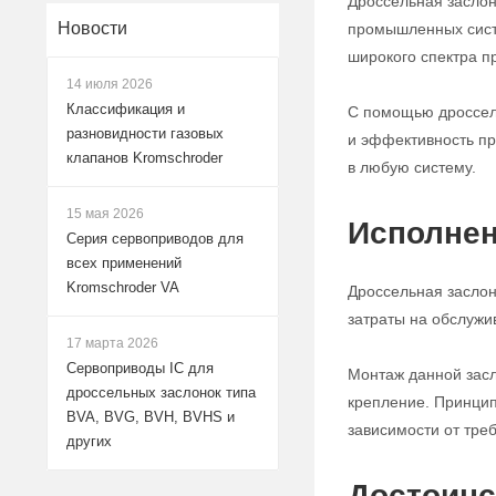
Дроссельная заслон
Новости
промышленных систе
широкого спектра п
14 июля 2026
Классификация и
С помощью дроссель
разновидности газовых
и эффективность пр
клапанов Kromschroder
в любую систему.
15 мая 2026
Исполнен
Серия сервоприводов для
всех применений
Kromschroder VA
Дроссельная заслон
затраты на обслужи
17 марта 2026
Сервоприводы IC для
Монтаж данной зас
дроссельных заслонок типа
крепление. Принцип
BVA, BVG, BVH, BVHS и
зависимости от тре
других
Достоинс