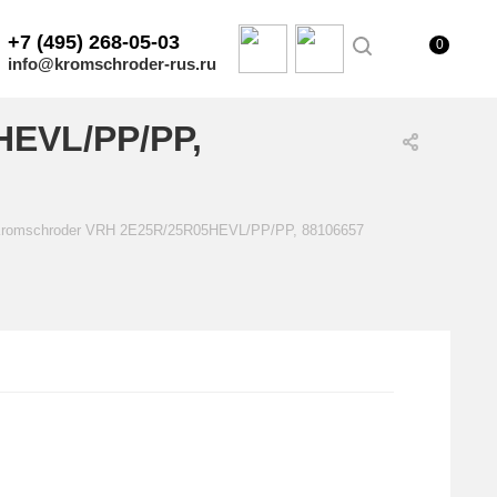
+7 (495) 268-05-03
0
info@kromschroder-rus.ru
HEVL/PP/PP,
Kromschroder VRH 2E25R/25R05HEVL/PP/PP, 88106657