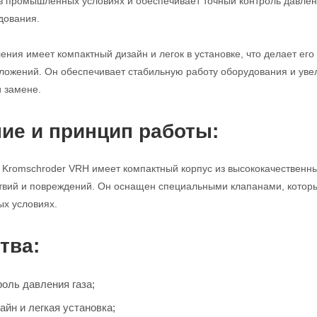
в промышленных условиях и обеспечивает точный контроль давлени
дования.
ления имеет компактный дизайн и легок в установке, что делает е
жений. Он обеспечивает стабильную работу оборудования и увели
и замене.
ие и принцип работы:
 Kromschroder VRH имеет компактный корпус из высококачественн
твий и повреждений. Он оснащен специальными клапанами, которы
ых условиях.
тва:
оль давления газа;
йн и легкая установка;