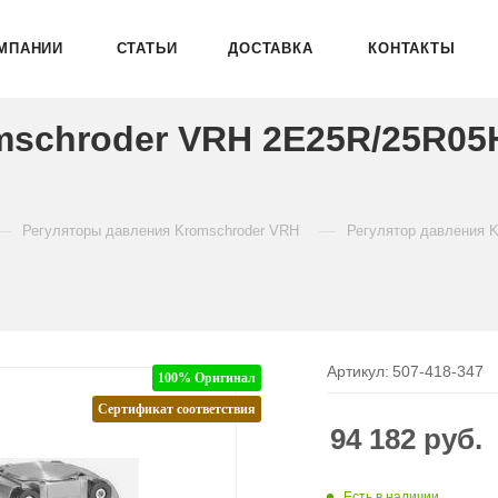
МПАНИИ
СТАТЬИ
ДОСТАВКА
КОНТАКТЫ
mschroder VRH 2E25R/25R05
—
—
Регуляторы давления Kromschroder VRH
Регулятор давления 
Артикул:
507-418-347
100% Оригинал
Сертификат соответствия
94 182
руб.
Есть в наличии