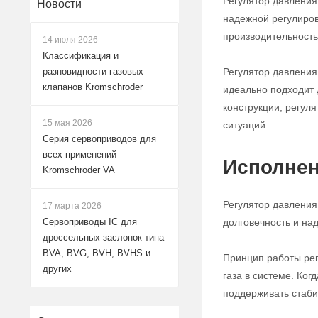
Регулятор давления
Новости
надежной регулиров
производительность
14 июля 2026
Классификация и
Регулятор давления
разновидности газовых
клапанов Kromschroder
идеально подходит 
конструкции, регул
15 мая 2026
ситуаций.
Серия сервоприводов для
всех применений
Исполнен
Kromschroder VA
Регулятор давления
17 марта 2026
долговечность и на
Сервоприводы IC для
дроссельных заслонок типа
BVA, BVG, BVH, BVHS и
Принцип работы рег
других
газа в системе. Ко
поддерживать стаби