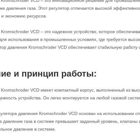
 Kromschroder VCD – это инновационное решение для промышленн
ке давления газа. Этот регулятор отличается высокой эффективнос
 и экономию ресурсов.
 Kromschroder VCD – это надежное устройство, которое обеспечива
для использования в промышленных условиях, где требуется высок
ятор давления Kromschroder VCD обеспечивает стабильную работу 
ие и принцип работы:
 Kromschroder VCD имеет компактный корпус, выполненный из выс
дежность устройства. Он легко монтируется на любой газовой систе
улятора давления Kromschroder VCD основан на использовании сп
гда давление газа в системе превышает заданный уровень, клапаны 
льное давление в системе.