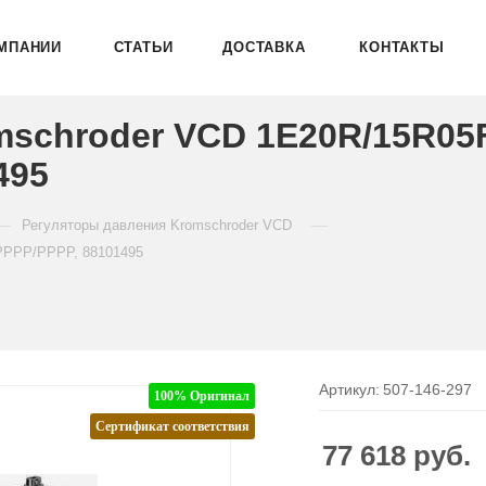
МПАНИИ
СТАТЬИ
ДОСТАВКА
КОНТАКТЫ
mschroder VCD 1E20R/15R05
495
—
—
Регуляторы давления Kromschroder VCD
PPPP/PPPP, 88101495
Артикул:
507-146-297
100% Оригинал
Сертификат соответствия
77 618
руб.