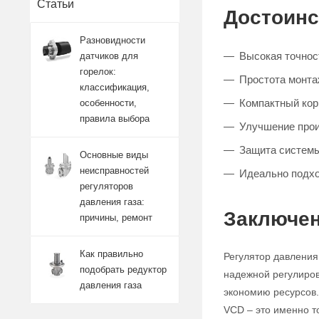
Статьи
Достоинс
Разновидности
Высокая точнос
датчиков для
горелок:
Простота монта
классификация,
Компактный кор
особенности,
правила выбора
Улучшение прои
Защита системы
Основные виды
неисправностей
Идеально подхо
регуляторов
давления газа:
Заключен
причины, ремонт
Как правильно
Регулятор давления
подобрать редуктор
надежной регулиров
давления газа
экономию ресурсов.
VCD – это именно то