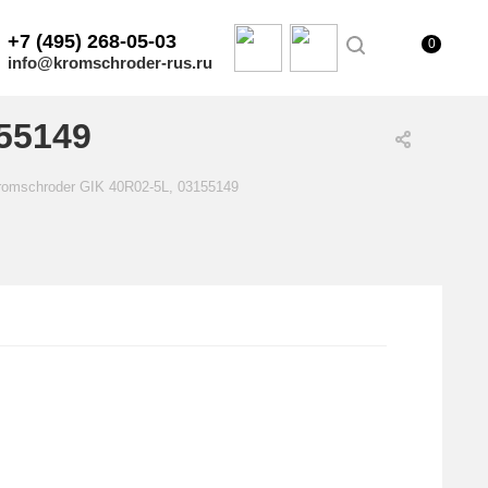
+7 (495) 268-05-03
0
info@kromschroder-rus.ru
55149
omschroder GIK 40R02-5L, 03155149