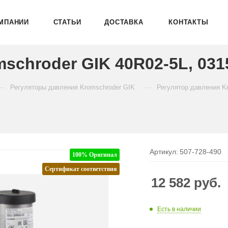
МПАНИИ
СТАТЬИ
ДОСТАВКА
КОНТАКТЫ
schroder GIK 40R02-5L, 031
—
—
Регуляторы давления Kromschroder GIK
Регулятор давления Kr
Артикул:
507-728-490
100% Оригинал
Сертификат соответствия
12 582
руб.
Есть в наличии