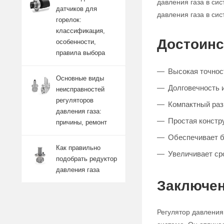
давления газа в си
датчиков для
давления газа в сис
горелок:
классификация,
Достоинс
особенности,
правила выбора
Высокая точнос
Основные виды
Долговечность 
неисправностей
регуляторов
Компактный разм
давления газа:
Простая констру
причины, ремонт
Обеспечивает б
Как правильно
Увеличивает ср
подобрать редуктор
давления газа
Заключен
Регулятор давления