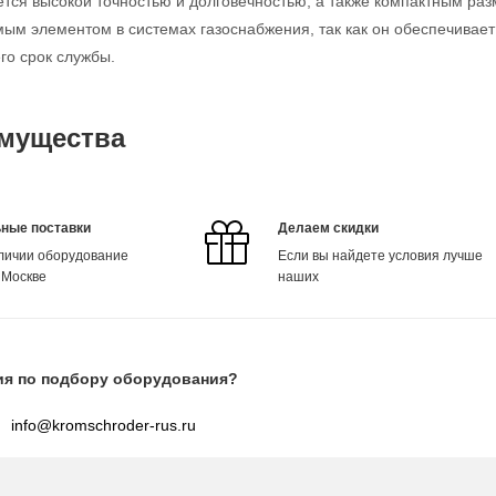
ется высокой точностью и долговечностью, а также компактным ра
ым элементом в системах газоснабжения, так как он обеспечивает
го срок службы.
мущества
ные поставки
Делаем скидки
аличии оборудование
Если вы найдете условия лучше
 Москве
наших
ия по подбору оборудования?
info@kromschroder-rus.ru