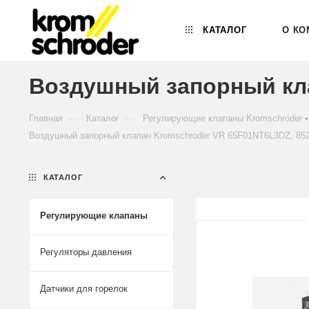
КАТАЛОГ
О КО
Воздушный запорный кла
—
—
Главная
Каталог
Регулирующие клапаны Kromschroder
Воздушный запорный клапан Kromschroder VR 65F01NT6L3DZ, 85
КАТАЛОГ
Регулирующие клапаны
Регуляторы давления
Датчики для горелок