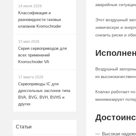
аварийные ситуации
14 июля 2026
Классификация и
Этот воздушный за
разновидности газовых
клапанов Kromschroder
химическую и энерг
снизить риски и обе
15 мая 2026
Серия сервоприводов для
Исполнен
всех применений
Kromschroder VA
Воздушный запорный
из высококачествен
17 марта 2026
Сервоприводы IC для
дроссельных заслонок типа
Клапан работает по
BVA, BVG, BVH, BVHS и
минимизирует потер
других
Достоинс
Статьи
Высокая надежн