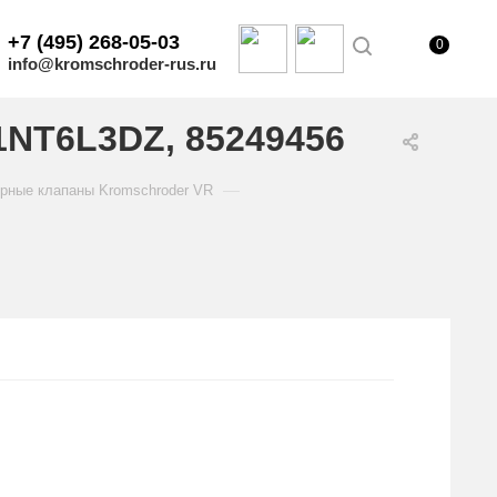
+7 (495) 268-05-03
0
info@kromschroder-rus.ru
1NT6L3DZ, 85249456
—
рные клапаны Kromschroder VR