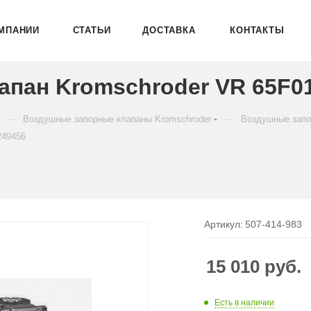
МПАНИИ
СТАТЬИ
ДОСТАВКА
КОНТАКТЫ
пан Kromschroder VR 65F0
—
—
Воздушные запорные клапаны Kromschroder
Воздушные запо
249456
Артикул:
507-414-983
15 010
руб.
Есть в наличии