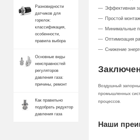
Разновидности
Эффективная за
датчиков для
Простой монтаж
горелок:
классификация,
Минимальные п
особенности,
Оптимизация р
правила выбора
Снижение энерг
Основные виды
неисправностей
Заключен
регуляторов
давления газа:
причины, ремонт
Воздушный запорный
промышленных систе
Как правильно
процессов.
подобрать редуктор
давления газа
Наши преи