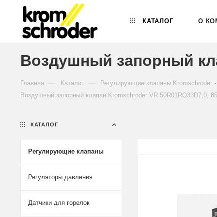
КАТАЛОГ
О КО
Воздушный запорный кла
—
—
Главная
Каталог
Регулирующие клапаны Kromschroder
Воздушный запорный клапан Kromschroder VR 50R01RQ33D7,0, 8
КАТАЛОГ
Регулирующие клапаны
Регуляторы давления
Датчики для горелок