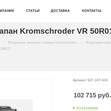
МПАНИИ
СТАТЬИ
ДОСТАВКА
КОНТАКТЫ
пан Kromschroder VR 50R01
—
—
Воздушные запорные клапаны Kromschroder
Воздушные запо
5248277
Артикул:
507-107-424
102 715
руб
Есть в наличии