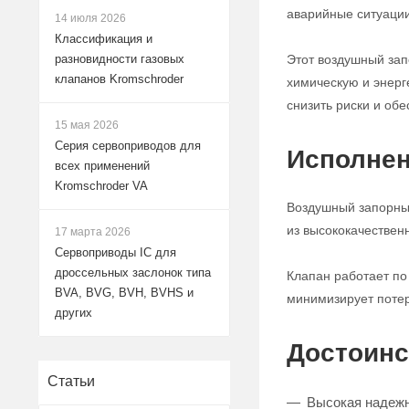
аварийные ситуации
14 июля 2026
Классификация и
Этот воздушный за
разновидности газовых
клапанов Kromschroder
химическую и энерг
снизить риски и обе
15 мая 2026
Серия сервоприводов для
Исполнен
всех применений
Kromschroder VA
Воздушный запорный
из высококачествен
17 марта 2026
Сервоприводы IC для
дроссельных заслонок типа
Клапан работает по
BVA, BVG, BVH, BVHS и
минимизирует потер
других
Достоинс
Статьи
Высокая надежн