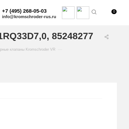
+7 (495) 268-05-03
0
info@kromschroder-rus.ru
RQ33D7,0, 85248277
—
рные клапаны Kromschroder VR
.