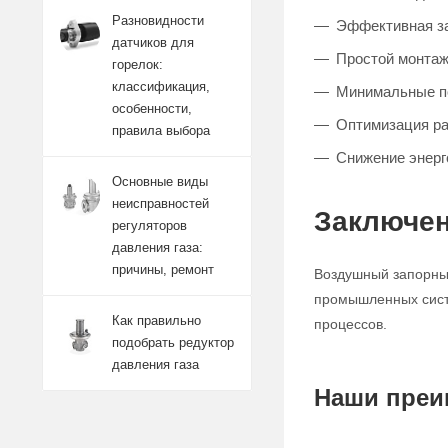
Разновидности
Эффективная за
датчиков для
Простой монтаж
горелок:
классификация,
Минимальные п
особенности,
Оптимизация р
правила выбора
Снижение энерг
Основные виды
неисправностей
Заключен
регуляторов
давления газа:
причины, ремонт
Воздушный запорный
промышленных систе
Как правильно
процессов.
подобрать редуктор
давления газа
Наши преи