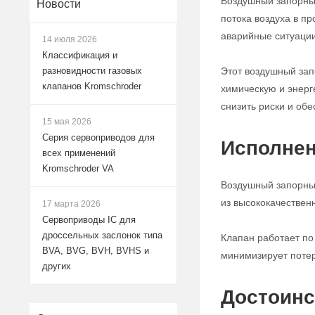
Воздушный запорный
Новости
потока воздуха в п
аварийные ситуации
14 июля 2026
Классификация и
Этот воздушный за
разновидности газовых
клапанов Kromschroder
химическую и энерг
снизить риски и обе
15 мая 2026
Серия сервоприводов для
Исполнен
всех применений
Kromschroder VA
Воздушный запорный
из высококачествен
17 марта 2026
Сервоприводы IC для
дроссельных заслонок типа
Клапан работает по
BVA, BVG, BVH, BVHS и
минимизирует потер
других
Достоинс