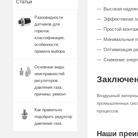
Статьи
Высокая надежн
Разновидности
Эффективная за
датчиков для
Простой монтаж
горелок:
классификация,
Минимальные п
особенности,
Оптимизация р
правила выбора
Снижение энерг
Основные виды
неисправностей
Заключен
регуляторов
давления газа:
причины, ремонт
Воздушный запорный
промышленных систе
Как правильно
процессов.
подобрать редуктор
давления газа
Наши преи