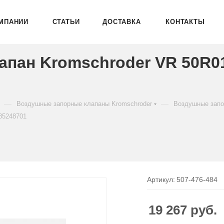
МПАНИИ
СТАТЬИ
ДОСТАВКА
КОНТАКТЫ
пан Kromschroder VR 50R0
—
—
Воздушные запорные клапаны Kromschroder
Воздушные запо
85248701
Артикул:
507-476-484
19 267
руб.