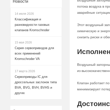
Воздушный запорный
Новости
потока воздуха в п
аварийные ситуации
14 июля 2026
Классификация и
Этот воздушный за
разновидности газовых
клапанов Kromschroder
химическую и энерг
снизить риски и обе
15 мая 2026
Серия сервоприводов для
Исполнен
всех применений
Kromschroder VA
Воздушный запорный
из высококачествен
17 марта 2026
Сервоприводы IC для
дроссельных заслонок типа
Клапан работает по
BVA, BVG, BVH, BVHS и
минимизирует потер
других
Достоинс