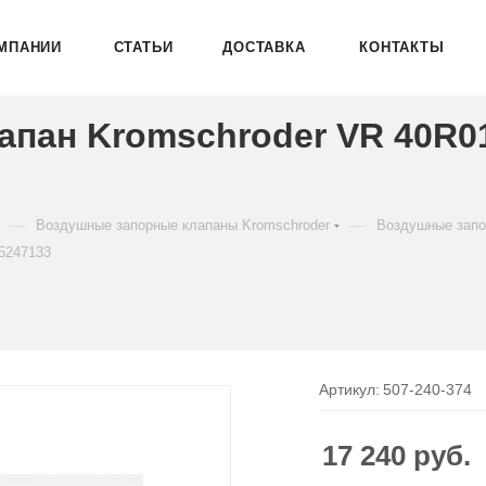
МПАНИИ
СТАТЬИ
ДОСТАВКА
КОНТАКТЫ
пан Kromschroder VR 40R0
—
—
Воздушные запорные клапаны Kromschroder
Воздушные запо
5247133
Артикул:
507-240-374
17 240
руб.