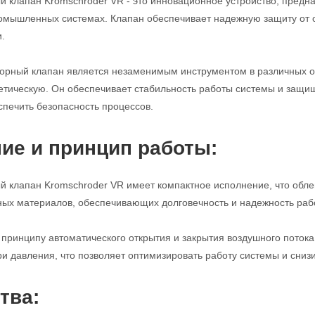
 клапан Kromschroder VR - это инновационное устройство, предн
ромышленных системах. Клапан обеспечивает надежную защиту от 
.
порный клапан является незаменимым инструментом в различных 
етическую. Он обеспечивает стабильность работы системы и защи
спечить безопасность процессов.
ие и принцип работы:
 клапан Kromschroder VR имеет компактное исполнение, что облег
ных материалов, обеспечивающих долговечность и надежность раб
 принципу автоматического открытия и закрытия воздушного поток
и давления, что позволяет оптимизировать работу системы и снизи
тва: