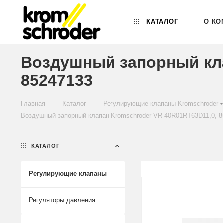
КАТАЛОГ
О КО
Воздушный запорный кла
85247133
—
—
Главная
Каталог
Регулирующие клапаны Kromschroder
Воздушный запорный клапан Kromschroder VR 40R01RT63D11,0, 8
КАТАЛОГ
Регулирующие клапаны
Регуляторы давления