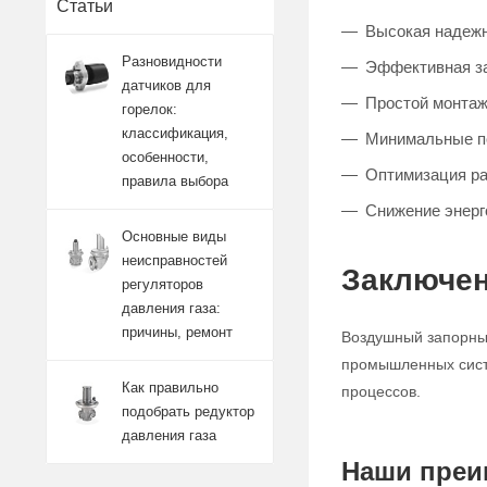
Статьи
Высокая надежн
Разновидности
Эффективная за
датчиков для
Простой монтаж
горелок:
классификация,
Минимальные п
особенности,
Оптимизация р
правила выбора
Снижение энерг
Основные виды
неисправностей
Заключен
регуляторов
давления газа:
причины, ремонт
Воздушный запорный
промышленных систе
Как правильно
процессов.
подобрать редуктор
давления газа
Наши преи