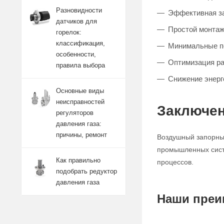
Разновидности
Эффективная за
датчиков для
Простой монтаж
горелок:
классификация,
Минимальные п
особенности,
Оптимизация р
правила выбора
Снижение энерг
Основные виды
неисправностей
Заключен
регуляторов
давления газа:
причины, ремонт
Воздушный запорный
промышленных систе
Как правильно
процессов.
подобрать редуктор
давления газа
Наши преи