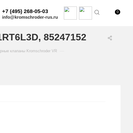
+7 (495) 268-05-03
0
info@kromschroder-rus.ru
1RT6L3D, 85247152
—
рные клапаны Kromschroder VR