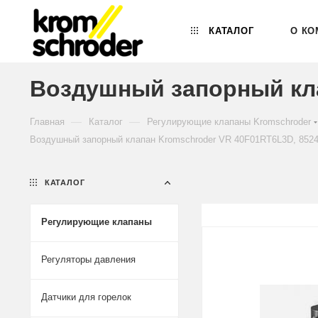
КАТАЛОГ
О КО
Воздушный запорный кла
—
—
Главная
Каталог
Регулирующие клапаны Kromschroder
Воздушный запорный клапан Kromschroder VR 40F01RT6L3D, 852
КАТАЛОГ
Регулирующие клапаны
Регуляторы давления
Датчики для горелок