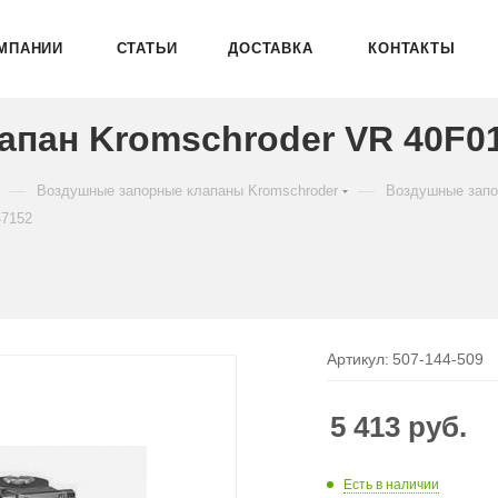
МПАНИИ
СТАТЬИ
ДОСТАВКА
КОНТАКТЫ
пан Kromschroder VR 40F0
—
—
Воздушные запорные клапаны Kromschroder
Воздушные запо
47152
Артикул:
507-144-509
5 413
руб.
Есть в наличии