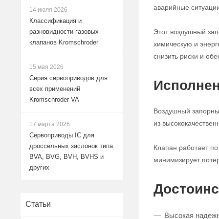
аварийные ситуации
14 июля 2026
Классификация и
Этот воздушный за
разновидности газовых
клапанов Kromschroder
химическую и энерг
снизить риски и обе
15 мая 2026
Серия сервоприводов для
Исполнен
всех применений
Kromschroder VA
Воздушный запорный
из высококачествен
17 марта 2026
Сервоприводы IC для
дроссельных заслонок типа
Клапан работает по
BVA, BVG, BVH, BVHS и
минимизирует потер
других
Достоинс
Статьи
Высокая надежн