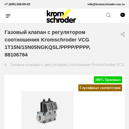
+7 (495) 268-05-03
info@kromschroder-rus.ru
0
Газовый клапан с регулятором
соотношения Kromschroder VCG
1T15N/15N05NGKQSL/PPPP/PPPP,
88106784
Газовые клапаны с регулятором соотношения Kromschroder VCG
100% Оригинал
Сертификат соответствия