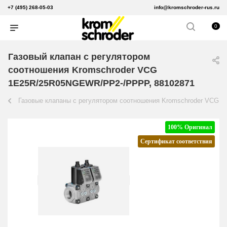
+7 (495) 268-05-03
info@kromschroder-rus.ru
0
Газовый клапан с регулятором
соотношения Kromschroder VCG
1E25R/25R05NGEWR/PP2-/PPPP, 88102871
Газовые клапаны с регулятором соотношения Kromschroder VCG
100% Оригинал
Сертификат соответствия