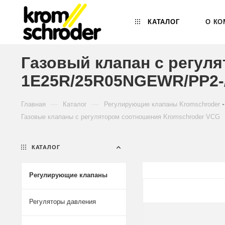
КАТАЛОГ
О КО
Газовый клапан с регул
1E25R/25R05NGEWR/PP2-/
—
—
Главная
Каталог
Регулирующие клапаны Kromschroder
Газовые клапаны с регулятором соотношения Kromschroder VCG
КАТАЛОГ
Регулирующие клапаны
Регуляторы давления