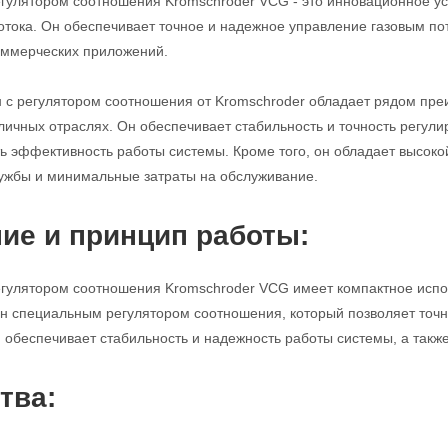
егулятором соотношения Kromschroder VCG - это инновационное ус
потока. Он обеспечивает точное и надежное управление газовым п
ммерческих приложений.
н с регулятором соотношения от Kromschroder обладает рядом пр
личных отраслях. Он обеспечивает стабильность и точность регулир
ь эффективность работы системы. Кроме того, он обладает высоко
ужбы и минимальные затраты на обслуживание.
ие и принцип работы:
егулятором соотношения Kromschroder VCG имеет компактное исполн
н специальным регулятором соотношения, который позволяет точно
н обеспечивает стабильность и надежность работы системы, а такж
тва: