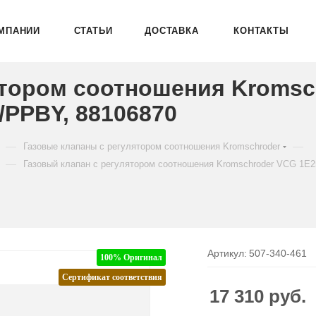
МПАНИИ
СТАТЬИ
ДОСТАВКА
КОНТАКТЫ
ятором соотношения Kromsc
PPBY, 88106870
—
—
Газовые клапаны с регулятором соотношения Kromschroder
—
Газовый клапан с регулятором соотношения Kromschroder VCG 1
Артикул:
507-340-461
100% Оригинал
Сертификат соответствия
17 310
руб.