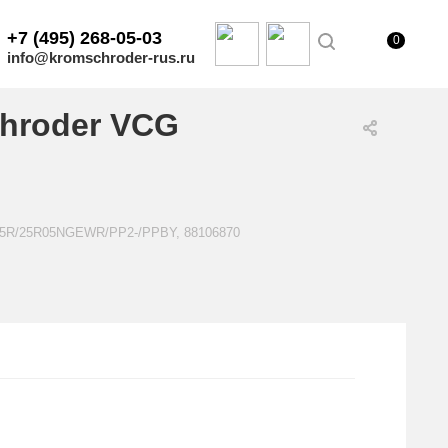
+7 (495) 268-05-03
0
info@kromschroder-rus.ru
hroder VCG
E25R/25R05NGEWR/PP2-/PPBY, 88106870