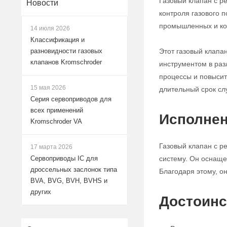
Газовый клапан с р
Новости
контроля газового 
промышленных и ко
14 июля 2026
Классификация и
Этот газовый клапа
разновидности газовых
клапанов Kromschroder
инструментом в раз
процессы и повысит
15 мая 2026
длительный срок сл
Серия сервоприводов для
всех применений
Исполнен
Kromschroder VA
Газовый клапан с р
17 марта 2026
систему. Он оснаще
Сервоприводы IC для
дроссельных заслонок типа
Благодаря этому, о
BVA, BVG, BVH, BVHS и
других
Достоинс