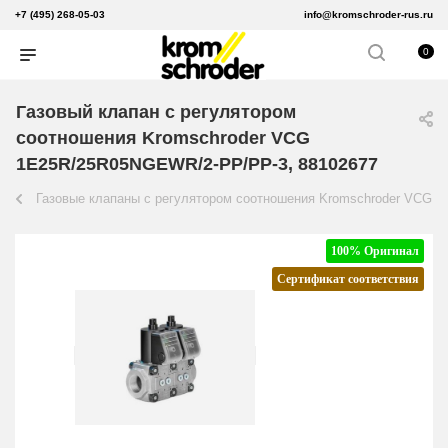
+7 (495) 268-05-03
info@kromschroder-rus.ru
0
Газовый клапан с регулятором
соотношения Kromschroder VCG
1E25R/25R05NGEWR/2-PP/PP-3, 88102677
Газовые клапаны с регулятором соотношения Kromschroder VCG
100% Оригинал
Сертификат соответствия