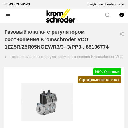
+7 (495) 268-05-03
info@kromschroder-rus.ru
0
Газовый клапан с регулятором
соотношения Kromschroder VCG
1E25R/25R05NGEWR3/3--3/PP3-, 88106774
Газовые клапаны с регулятором соотношения Kromschroder VCG
100% Оригинал
Сертификат соответствия