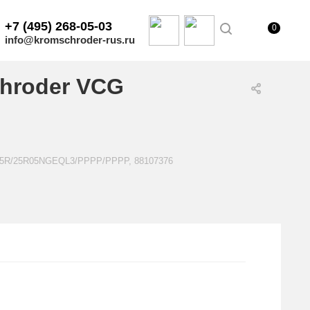
+7 (495) 268-05-03
0
info@kromschroder-rus.ru
hroder VCG
E25R/25R05NGEQL3/PPPP/PPPP, 88107376