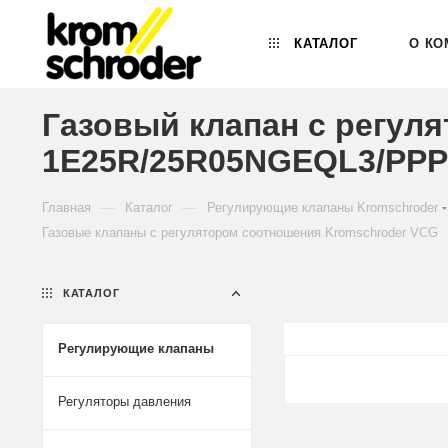
КАТАЛОГ
О КО
Газовый клапан с регул
1E25R/25R05NGEQL3/PPPP
—
—
Главная
Каталог
Регулирующие клапаны Kromschroder
Газовые клапаны с регулятором соотношения Kromschroder VCG
КАТАЛОГ
Регулирующие клапаны
Регуляторы давления