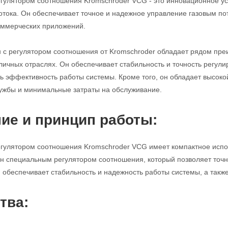
егулятором соотношения Kromschroder VCG - это инновационное ус
потока. Он обеспечивает точное и надежное управление газовым п
ммерческих приложений.
н с регулятором соотношения от Kromschroder обладает рядом пр
личных отраслях. Он обеспечивает стабильность и точность регулир
ь эффективность работы системы. Кроме того, он обладает высоко
ужбы и минимальные затраты на обслуживание.
ие и принцип работы:
егулятором соотношения Kromschroder VCG имеет компактное исполн
н специальным регулятором соотношения, который позволяет точно
н обеспечивает стабильность и надежность работы системы, а такж
тва: