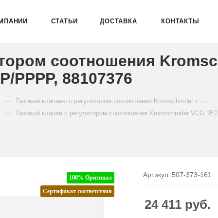
МПАНИИ
СТАТЬИ
ДОСТАВКА
КОНТАКТЫ
ятором соотношения Kromsc
/PPPP, 88107376
—
—
Газовые клапаны с регулятором соотношения Kromschroder
—
Газовый клапан с регулятором соотношения Kromschroder VCG 1
Артикул:
507-373-161
100% Оригинал
Сертификат соответствия
24 411
руб.