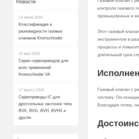
Газовый клапан с р
Новости
контроля газового 
промышленных и ко
14 июля 2026
Классификация и
Этот газовый клапа
разновидности газовых
клапанов Kromschroder
инструментом в раз
процессы и повысит
15 мая 2026
длительный срок сл
Серия сервоприводов для
всех применений
Исполнен
Kromschroder VA
Газовый клапан с р
17 марта 2026
систему. Он оснаще
Сервоприводы IC для
дроссельных заслонок типа
Благодаря этому, о
BVA, BVG, BVH, BVHS и
других
Достоинс